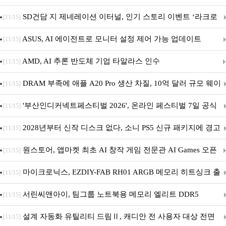
던전 13’ 참가!
SD건담 지 제네레이션 이터널, 인기 스토리 이벤트 ‘라크로
[11/15]
아의 용사’ 재개최 및 풍성한 기념 이벤트 실시!
ASUS, AI 에이전트로 모니터 설정 제어 가능 업데이트
[11/15]
AMD, AI 추론 반도체 기업 타알라스 인수
[11/15]
DRAM 부족에 애플 A20 Pro 생산 차질, 10억 달러 규모 웨이
[11/15]
퍼 대기
'부산인디커넥트페스티벌 2026', 온라인 페스티벌 7일 공식
[11/15]
개막... 22일간 진행
2028년부터 신작 디스크 없다, 소니 PS5 신규 패키지에 경고
[11/15]
문 추가
원스토어, 앱마켓 최초 AI 창작 게임 전문관 AI Games 오픈
[11/15]
마이크로닉스, EZDIY-FAB RH01 ARGB 메모리 히트싱크 출
[11/15]
시
서린씨앤아이, 팀그룹 노트북용 메모리 엘리트 DDR5
[11/15]
5600MHz 16GB 출시
설계 자동화 유틸리티 드림Ⅱ, 캐디안 전 사용자 대상 전면
[11/15]