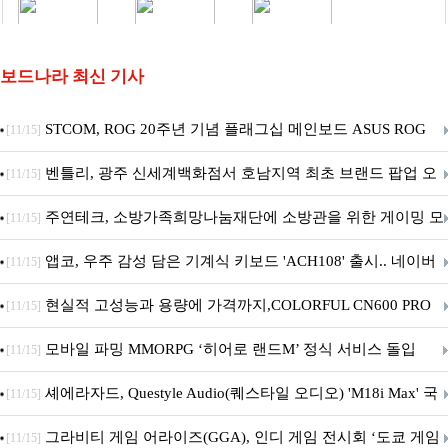
보드나라 최신 기사
STCOM, ROG 20주년 기념 플래그십 메인보드 ASUS ROG
[11/15]
Crosshair X870E EDITION 20 국내 출시 예정
벤틀리, 광주 신세계백화점서 호남지역 최초 브랜드 팝업 오
[11/15]
픈
주연테크, 소방가족희망나눔재단에 소방관을 위한 게이밍 모
[11/15]
니터·스마트 펫 침대 기부
앱코, 우주 감성 담은 기계식 키보드 'ACH108' 출시.. 네이버
[11/15]
브랜드데이 기획전 진행
현실적 고성능과 용량에 가격까지,COLORFUL CN600 PRO
[11/15]
M.2 NVMe 디앤디컴 1TB
모바일 파밍 MMORPG ‘히어로 랜드M’ 정식 서비스 돌입
[11/15]
셰에라자드, Questyle Audio(퀘스타일 오디오) 'M18i Max' 국
[11/15]
내 정식 출시
그라비티 게임 어라이즈(GGA), 인디 게임 전시회 ‘도쿄 게임
[11/15]