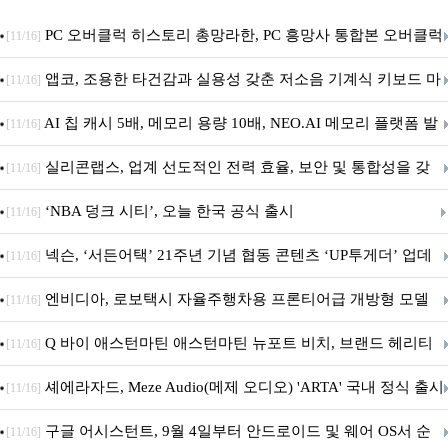
PC 오버클럭 히스토리 총망라한, PC 흥망사 통합본 오버클럭
[11/16]
특집(1-4편)
앱코, 조용한 타건감과 실용성 갖춘 저소음 기계식 키보드 마
[11/16]
우스 세트 'KM580' 출시
AI 칩 캐시 5배, 메모리 용량 10배, NEO.AI 메모리 플랫폼 발
[11/16]
표
실리콘랩스, 업계 선도적인 전력 효율, 보안 및 통합성을 갖
[11/16]
춘 초저전력 블루투스 LE SoC ‘BG2B’ 공개
‘NBA 덩크 시티’, 오늘 한국 공식 출시
[11/16]
넥슨, ‘서든어택’ 21주년 기념 협동 콘텐츠 ‘UP투게더’ 업데
[11/16]
이트
엔비디아, 로보택시 자율주행차용 프론티어급 개방형 모델
[11/16]
‘알파마요 2 슈퍼’ 상업적 이용 가능
Q 바이 애스턴마틴 애스턴마틴 뉴포트 비치, 브랜드 헤리티
[11/16]
지 담은 ‘헤리티지 에디션 컬렉션’ 공개
셰에라자드, Meze Audio(메제 오디오) 'ARTA' 국내 정식 출시
[11/16]
구글 어시스턴트, 9월 4일부터 안드로이드 및 웨어 OS서 순
[11/16]