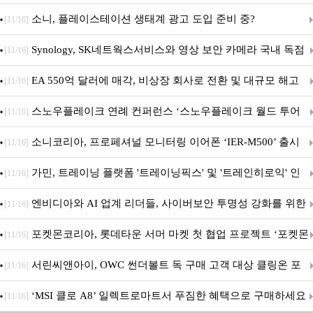
차 서비스 종료
소니, 플레이스테이션 생태계 광고 도입 준비 중?
[11/16]
Synology, SK네트웍스서비스와 영상 보안 카메라 국내 독점
[11/16]
판매 파트너십 체결
EA 550억 달러에 매각, 비상장 회사로 전환 및 대규모 해고
[11/16]
전망
스노우플레이크 연례 컨퍼런스 ‘스노우플레이크 월드 투어
[11/16]
서울’ 개최
소니코리아, 프로페셔널 모니터링 이어폰 ‘IER-M500’ 출시
[11/16]
가민, 트레이닝 플랫폼 '트레이닝픽스' 및 '트레인히로익' 인
[11/16]
수로 선수와 코치에 맞춤형 훈련 지원 확대
엔비디아와 AI 업계 리더들, 사이버보안 투명성 강화를 위한
[11/16]
SAFE 가이드라인 제안
포켓몬코리아, 롯데타운 서머 마켓 첫 협업 프로젝트 ‘포켓몬
[11/16]
별빛낙원’ 개최
서린씨앤아이, OWC 썬더볼트 독 구매 고객 대상 클링온 포
[11/16]
트 고정 홀더 증정 이벤트 앵콜 연장 진행
‘MSI 클로 A8’ 일렉트로마트서 푸짐한 혜택으로 구매하세요
[11/16]