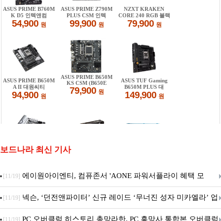
보드나라 최신 기사
에이원아이엔티, 컴퓨존서 'AONE 파워서플라이 혜택 모
[11/19]
음.ZIP' 이벤트 진행
넥슨, ‘던전앤파이터’ 신규 레이드 ‘무너진 성자 미카엘라’ 업
[11/19]
데이트!
PC 오버클럭 히스토리 총망라한, PC 흥망사 통합본 오버클럭
[11/19]