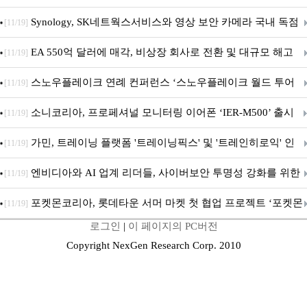
Synology, SK네트웍스서비스와 영상 보안 카메라 국내 독점
[11/19]
판매 파트너십 체결
EA 550억 달러에 매각, 비상장 회사로 전환 및 대규모 해고
[11/19]
전망
스노우플레이크 연례 컨퍼런스 ‘스노우플레이크 월드 투어
[11/19]
서울’ 개최
소니코리아, 프로페셔널 모니터링 이어폰 ‘IER-M500’ 출시
[11/19]
가민, 트레이닝 플랫폼 '트레이닝픽스' 및 '트레인히로익' 인
[11/19]
수로 선수와 코치에 맞춤형 훈련 지원 확대
엔비디아와 AI 업계 리더들, 사이버보안 투명성 강화를 위한
[11/19]
SAFE 가이드라인 제안
포켓몬코리아, 롯데타운 서머 마켓 첫 협업 프로젝트 ‘포켓몬
[11/19]
로그인
|
이 페이지의 PC버전
별빛낙원’ 개최
Copyright NexGen Research Corp. 2010