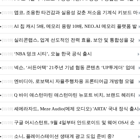
특집(1-4편)
앱코, 조용한 타건감과 실용성 갖춘 저소음 기계식 키보드 마
[11/19]
우스 세트 'KM580' 출시
AI 칩 캐시 5배, 메모리 용량 10배, NEO.AI 메모리 플랫폼 발
[11/19]
표
실리콘랩스, 업계 선도적인 전력 효율, 보안 및 통합성을 갖
[11/19]
춘 초저전력 블루투스 LE SoC ‘BG2B’ 공개
‘NBA 덩크 시티’, 오늘 한국 공식 출시
[11/19]
넥슨, ‘서든어택’ 21주년 기념 협동 콘텐츠 ‘UP투게더’ 업데
[11/19]
이트
엔비디아, 로보택시 자율주행차용 프론티어급 개방형 모델
[11/19]
‘알파마요 2 슈퍼’ 상업적 이용 가능
Q 바이 애스턴마틴 애스턴마틴 뉴포트 비치, 브랜드 헤리티
[11/19]
지 담은 ‘헤리티지 에디션 컬렉션’ 공개
셰에라자드, Meze Audio(메제 오디오) 'ARTA' 국내 정식 출시
[11/19]
구글 어시스턴트, 9월 4일부터 안드로이드 및 웨어 OS서 순
[11/19]
차 서비스 종료
소니, 플레이스테이션 생태계 광고 도입 준비 중?
[11/19]