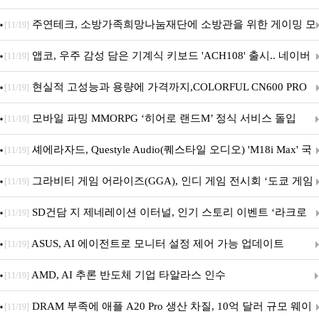
픈
주연테크, 소방가족희망나눔재단에 소방관을 위한 게이밍 모
[11/19]
니터·스마트 펫 침대 기부
앱코, 우주 감성 담은 기계식 키보드 'ACH108' 출시.. 네이버
[11/19]
브랜드데이 기획전 진행
현실적 고성능과 용량에 가격까지,COLORFUL CN600 PRO
[11/19]
M.2 NVMe 디앤디컴 1TB
모바일 파밍 MMORPG ‘히어로 랜드M’ 정식 서비스 돌입
[11/19]
셰에라자드, Questyle Audio(퀘스타일 오디오) 'M18i Max' 국
[11/19]
내 정식 출시
그라비티 게임 어라이즈(GGA), 인디 게임 전시회 ‘도쿄 게임
[11/19]
던전 13’ 참가!
SD건담 지 제네레이션 이터널, 인기 스토리 이벤트 ‘라크로
[11/19]
아의 용사’ 재개최 및 풍성한 기념 이벤트 실시!
ASUS, AI 에이전트로 모니터 설정 제어 가능 업데이트
[11/19]
AMD, AI 추론 반도체 기업 타알라스 인수
[11/19]
DRAM 부족에 애플 A20 Pro 생산 차질, 10억 달러 규모 웨이
[11/19]