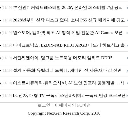
퍼 대기
'부산인디커넥트페스티벌 2026', 온라인 페스티벌 7일 공식
[11/19]
개막... 22일간 진행
2028년부터 신작 디스크 없다, 소니 PS5 신규 패키지에 경고
[11/19]
문 추가
원스토어, 앱마켓 최초 AI 창작 게임 전문관 AI Games 오픈
[11/19]
마이크로닉스, EZDIY-FAB RH01 ARGB 메모리 히트싱크 출
[11/19]
시
서린씨앤아이, 팀그룹 노트북용 메모리 엘리트 DDR5
[11/19]
5600MHz 16GB 출시
설계 자동화 유틸리티 드림Ⅱ, 캐디안 전 사용자 대상 전면
[11/19]
무상 배포
이스트시큐리티-퓨리오사AI, AI 보안 인프라 공동개발… 차
[11/19]
세대 AI 보안 플랫폼 구축
LG전자, 대형 TV 구독시 스탠바이미2 구독료 반값 프로모션
[11/19]
로그인
|
이 페이지의 PC버전
Copyright NexGen Research Corp. 2010