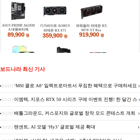
보드나라 최신 기사
‘MSI 클로 A8’ 일렉트로마트서 푸짐한 혜택으로 구매하세요
[11/21]
이엠텍, 지포스 RTX 50 시리즈 구매 이벤트 진행! 한 달간 스
[11/21]
팀 월렛부터 PALIT 지포스 RTX 5060 DUAL까지 증정
배틀그라운드, 커스포지와 글로벌 창작 모드 콘테스트 개최
[11/21]
텐센트, AI 모델 ‘Hy3’ 글로벌 제공 확대
[11/21]