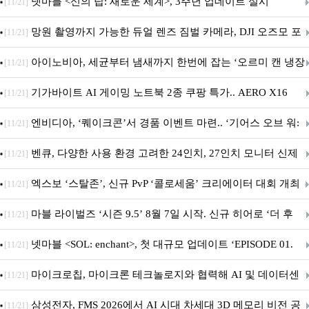
넷마블 <신의 탑: 새로운 세계>, 3주년 업데이트 실시
[11/21]
망원 촬영까지 가능한 듀얼 렌즈 짐벌 카메라, DJI 오즈모 포
[11/21]
켓 4P
아이노비아, 세균부터 냄새까지 한번에 잡는 ‘오르미 캔 냉장
[11/21]
고 살균 탈취기’ 출시
기가바이트 AI 게이밍 노트북 2종 쿠팡 특가.. AERO X16
[11/21]
GAMING A16 할인 진행
엔비디아, ‘퀘이크콘’서 경품 이벤트 마련.. ‘기어스 오브 워:
[11/21]
E-데이’ DLSS 지원
벤큐, 다양한 사용 환경 고려한 24인치, 27인치 모니터 신제
[11/21]
품 6종 출시
엑스보 ‘스탈존’, 신규 PvP ‘콜로세움’ 크리에이터 대회 개최
[11/21]
마블 라이벌즈 ‘시즌 9.5’ 8월 7일 시작. 신규 히어로 ‘더 후
[11/21]
드’ 합류
넷마블 <SOL: enchant>, 첫 대규모 업데이트 ‘EPISODE 01.
[11/21]
GENESIS: 신의 전장’ 사전등록 실시
마이크로칩, 마이크론 테크놀로지와 협력해 AI 및 데이터센
[11/21]
터 인프라용 고성능 PCIe® Gen 6 스토리지 아키텍처 시연
삼성전자, FMS 2026에서 AI 시대 차세대 3D 메모리 비전 공
[11/21]