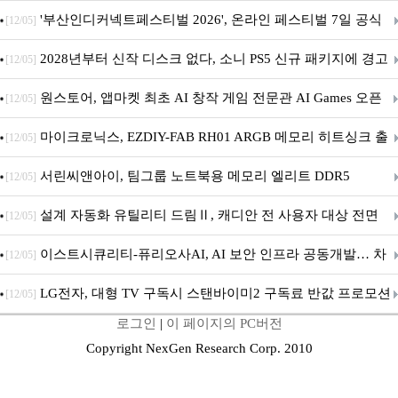
퍼 대기
'부산인디커넥트페스티벌 2026', 온라인 페스티벌 7일 공식
[12/05]
개막... 22일간 진행
2028년부터 신작 디스크 없다, 소니 PS5 신규 패키지에 경고
[12/05]
문 추가
원스토어, 앱마켓 최초 AI 창작 게임 전문관 AI Games 오픈
[12/05]
마이크로닉스, EZDIY-FAB RH01 ARGB 메모리 히트싱크 출
[12/05]
시
서린씨앤아이, 팀그룹 노트북용 메모리 엘리트 DDR5
[12/05]
5600MHz 16GB 출시
설계 자동화 유틸리티 드림Ⅱ, 캐디안 전 사용자 대상 전면
[12/05]
무상 배포
이스트시큐리티-퓨리오사AI, AI 보안 인프라 공동개발… 차
[12/05]
세대 AI 보안 플랫폼 구축
LG전자, 대형 TV 구독시 스탠바이미2 구독료 반값 프로모션
[12/05]
로그인
|
이 페이지의 PC버전
Copyright NexGen Research Corp. 2010