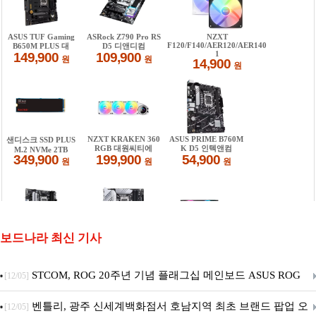
보드나라 최신 기사
STCOM, ROG 20주년 기념 플래그십 메인보드 ASUS ROG
[12/05]
Crosshair X870E EDITION 20 국내 출시 예정
벤틀리, 광주 신세계백화점서 호남지역 최초 브랜드 팝업 오
[12/05]