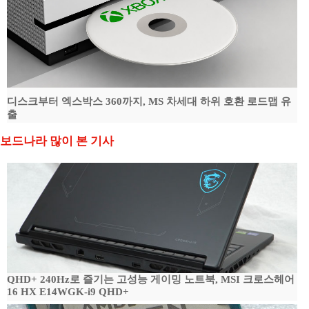
디스크부터 엑스박스 360까지, MS 차세대 하위 호환 로드맵 유
출
보드나라 많이 본 기사
QHD+ 240Hz로 즐기는 고성능 게이밍 노트북, MSI 크로스헤어
16 HX E14WGK-i9 QHD+