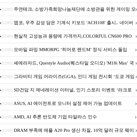
픈
주연테크, 소방가족희망나눔재단에 소방관을 위한 게이밍 모
[12/05]
니터·스마트 펫 침대 기부
앱코, 우주 감성 담은 기계식 키보드 'ACH108' 출시.. 네이버
[12/05]
브랜드데이 기획전 진행
현실적 고성능과 용량에 가격까지,COLORFUL CN600 PRO
[12/05]
M.2 NVMe 디앤디컴 1TB
모바일 파밍 MMORPG ‘히어로 랜드M’ 정식 서비스 돌입
[12/05]
셰에라자드, Questyle Audio(퀘스타일 오디오) 'M18i Max' 국
[12/05]
내 정식 출시
그라비티 게임 어라이즈(GGA), 인디 게임 전시회 ‘도쿄 게임
[12/05]
던전 13’ 참가!
SD건담 지 제네레이션 이터널, 인기 스토리 이벤트 ‘라크로
[12/05]
아의 용사’ 재개최 및 풍성한 기념 이벤트 실시!
ASUS, AI 에이전트로 모니터 설정 제어 가능 업데이트
[12/05]
AMD, AI 추론 반도체 기업 타알라스 인수
[12/05]
DRAM 부족에 애플 A20 Pro 생산 차질, 10억 달러 규모 웨이
[12/05]