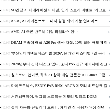
던전 13’ 참가!
SD건담 지 제네레이션 이터널, 인기 스토리 이벤트 ‘라크로
[12/06]
아의 용사’ 재개최 및 풍성한 기념 이벤트 실시!
ASUS, AI 에이전트로 모니터 설정 제어 가능 업데이트
[12/06]
AMD, AI 추론 반도체 기업 타알라스 인수
[12/06]
DRAM 부족에 애플 A20 Pro 생산 차질, 10억 달러 규모 웨이
[12/06]
퍼 대기
'부산인디커넥트페스티벌 2026', 온라인 페스티벌 7일 공식
[12/06]
개막... 22일간 진행
2028년부터 신작 디스크 없다, 소니 PS5 신규 패키지에 경고
[12/06]
문 추가
원스토어, 앱마켓 최초 AI 창작 게임 전문관 AI Games 오픈
[12/06]
마이크로닉스, EZDIY-FAB RH01 ARGB 메모리 히트싱크 출
[12/06]
시
서린씨앤아이, 팀그룹 노트북용 메모리 엘리트 DDR5
[12/06]
5600MHz 16GB 출시
설계 자동화 유틸리티 드림Ⅱ, 캐디안 전 사용자 대상 전면
[12/06]