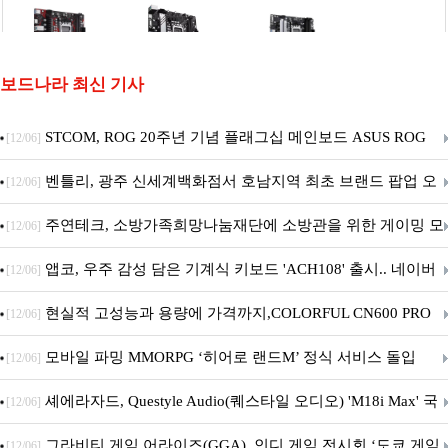
보드나라 최신 기사
STCOM, ROG 20주년 기념 플래그십 메인보드 ASUS ROG
[12/06]
Crosshair X870E EDITION 20 국내 출시 예정
벤틀리, 광주 신세계백화점서 호남지역 최초 브랜드 팝업 오
[12/06]
픈
주연테크, 소방가족희망나눔재단에 소방관을 위한 게이밍 모
[12/06]
니터·스마트 펫 침대 기부
앱코, 우주 감성 담은 기계식 키보드 'ACH108' 출시.. 네이버
[12/06]
브랜드데이 기획전 진행
현실적 고성능과 용량에 가격까지,COLORFUL CN600 PRO
[12/06]
M.2 NVMe 디앤디컴 1TB
모바일 파밍 MMORPG ‘히어로 랜드M’ 정식 서비스 돌입
[12/06]
셰에라자드, Questyle Audio(퀘스타일 오디오) 'M18i Max' 국
[12/06]
내 정식 출시
그라비티 게임 어라이즈(GGA), 인디 게임 전시회 ‘도쿄 게임
[12/06]