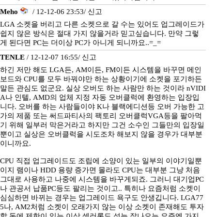
Meho
/ 12-12-06 23:53/
신고
LGA 소켓을 버리고 다른 소켓으로 갈 수는 있어도 업그레이드가
쉽지 않은 방식은 절대 가지 않을거라 믿고싶습니다. 만약 그렇
게 된다면 PC는 더이상 PC가 아니게 되니까요..=_=
TENLE
/ 12-12-07 16:55/
신고
하긴 저만 해도 LGA든, AM이든, FM이든 시스템을 바꾸면 메인
보드와 CPU를 모두 바꿔야만 하는 상황이기에 소켓을 포기하든
말든 관심도 없군요. 실상 오버도 하는 사람만 하는 것이라 nVIDI
A나 인텔, AMD의 업체 지정 자동 오버클럭에 환영하는 입장입
니다. 오버를 하는 사람들이야 K나 블랙에디션등 오버 가능한 고
가의 제품 또는 써드파티사의 팩토리 오버클럭VGA등을 팔아먹
기 위해 일부러 막은거라고 하지만 그건 소수인 그들만의 입장일
뿐이고 실상은 오버클럭을 시도조차 해보지 않을 경우가 대부분
이니까요.
CPU 직접 업그레이드도 조립에 소양이 있는 일부의 이야기일뿐
이지 램이나 HDD 용량 증가면 몰라도 CPU는 대부분 그냥 처음
그대로 사용하고 나중에 시스템을 바꾸게되죠. 그러니 대기업PC
나 관공서 납품PC등도 팔리는 것이고.. 특히나 요즘처럼 소켓이
심심하면 바뀌는 경우는 업그레이드 욕구도 안생깁니다. LGA77
5나, AM2처럼 소켓이 오래가지 않는 이상 소켓이 존재해도 투자
할 돈에 제한이 있는 이상 셀러론도 성능 잘나오는 요즘엔 가지