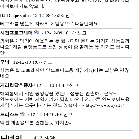
관건이군요. 디자인도 소니나 닌텐도의 휴대기기에 비해선 그리
이뻐보이지도 않으니..
DJ Desperado
/ 12-12-08 13:26/
신고
테그라를 넣는게 차라리 게임용으로 나을텐데요
허접프로그래머
/ 12-12-09 10:18/
신고
외형은 게임기에 어울리는 듯 합니다만 문제는 가격과 성능일라
나요? 게임 플랫폼으로 쓰긴 성능이 좀 딸리는 듯 하기도 합니다
만.
꾸냥
/ 12-12-10 1:07/
신고
성능은 잘 모르겠지만 안드로이드용 게임기(?)라는 발상은 괜찮
네요.
게리킬달추종자
/ 12-12-10 11:45/
신고
해외웹에서 시연 동영상을 봤는데 성능은 괜춘하더군요~
안드로이드 기반 게임기기가 몇몇 나오네요. 다른 안드로이드용
게임기기는 오우야~ 라는 것도 있습니다~ http://www.ouya.tv/
프리스트
/ 12-12-14 10:40/
신고
액션 게임용으론 괜찮을듯 하지만..
닉네임