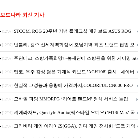
보드나라 최신 기사
STCOM, ROG 20주년 기념 플래그십 메인보드 ASUS ROG
[12/07]
Crosshair X870E EDITION 20 국내 출시 예정
벤틀리, 광주 신세계백화점서 호남지역 최초 브랜드 팝업 오
[12/07]
픈
주연테크, 소방가족희망나눔재단에 소방관을 위한 게이밍 모
[12/07]
니터·스마트 펫 침대 기부
앱코, 우주 감성 담은 기계식 키보드 'ACH108' 출시.. 네이버
[12/07]
브랜드데이 기획전 진행
현실적 고성능과 용량에 가격까지,COLORFUL CN600 PRO
[12/07]
M.2 NVMe 디앤디컴 1TB
모바일 파밍 MMORPG ‘히어로 랜드M’ 정식 서비스 돌입
[12/07]
셰에라자드, Questyle Audio(퀘스타일 오디오) 'M18i Max' 국
[12/07]
내 정식 출시
그라비티 게임 어라이즈(GGA), 인디 게임 전시회 ‘도쿄 게임
[12/07]