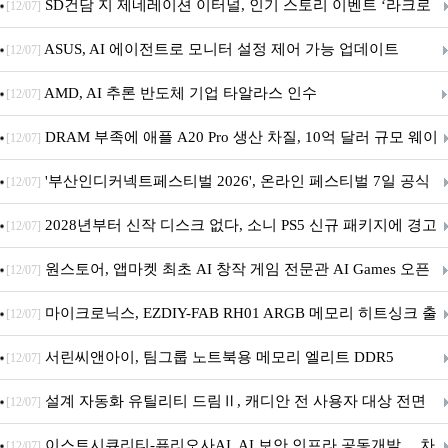
던전 13’ 참가!
SD건담 지 제네레이션 이터널, 인기 스토리 이벤트 ‘라크로
[12/07]
아의 용사’ 재개최 및 풍성한 기념 이벤트 실시!
ASUS, AI 에이전트로 모니터 설정 제어 가능 업데이트
[12/07]
AMD, AI 추론 반도체 기업 타알라스 인수
[12/07]
DRAM 부족에 애플 A20 Pro 생산 차질, 10억 달러 규모 웨이
[12/07]
퍼 대기
'부산인디커넥트페스티벌 2026', 온라인 페스티벌 7일 공식
[12/07]
개막... 22일간 진행
2028년부터 신작 디스크 없다, 소니 PS5 신규 패키지에 경고
[12/07]
문 추가
원스토어, 앱마켓 최초 AI 창작 게임 전문관 AI Games 오픈
[12/07]
마이크로닉스, EZDIY-FAB RH01 ARGB 메모리 히트싱크 출
[12/07]
시
서린씨앤아이, 팀그룹 노트북용 메모리 엘리트 DDR5
[12/07]
5600MHz 16GB 출시
설계 자동화 유틸리티 드림Ⅱ, 캐디안 전 사용자 대상 전면
[12/07]
무상 배포
이스트시큐리티-퓨리오사AI, AI 보안 인프라 공동개발… 차
[12/07]