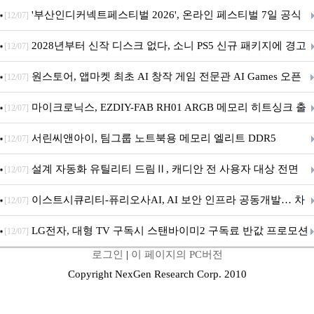
퍼 대기
'부산인디커넥트페스티벌 2026', 온라인 페스티벌 7일 공식
[12/07]
개막... 22일간 진행
2028년부터 신작 디스크 없다, 소니 PS5 신규 패키지에 경고
[12/07]
문 추가
원스토어, 앱마켓 최초 AI 창작 게임 전문관 AI Games 오픈
[12/07]
마이크로닉스, EZDIY-FAB RH01 ARGB 메모리 히트싱크 출
[12/07]
시
서린씨앤아이, 팀그룹 노트북용 메모리 엘리트 DDR5
[12/07]
5600MHz 16GB 출시
설계 자동화 유틸리티 드림Ⅱ, 캐디안 전 사용자 대상 전면
[12/07]
무상 배포
이스트시큐리티-퓨리오사AI, AI 보안 인프라 공동개발… 차
[12/07]
세대 AI 보안 플랫폼 구축
LG전자, 대형 TV 구독시 스탠바이미2 구독료 반값 프로모션
[12/07]
로그인
|
이 페이지의 PC버전
Copyright NexGen Research Corp. 2010