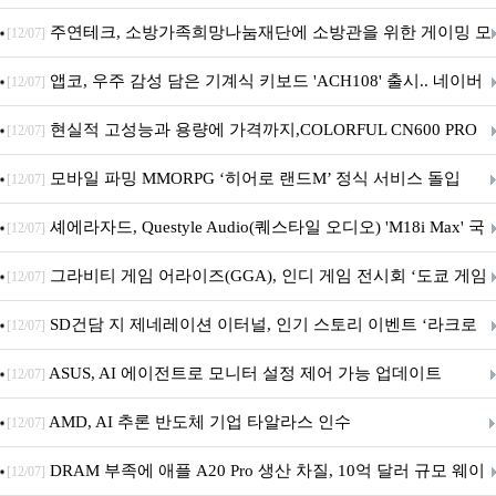
픈
주연테크, 소방가족희망나눔재단에 소방관을 위한 게이밍 모
[12/07]
니터·스마트 펫 침대 기부
앱코, 우주 감성 담은 기계식 키보드 'ACH108' 출시.. 네이버
[12/07]
브랜드데이 기획전 진행
현실적 고성능과 용량에 가격까지,COLORFUL CN600 PRO
[12/07]
M.2 NVMe 디앤디컴 1TB
모바일 파밍 MMORPG ‘히어로 랜드M’ 정식 서비스 돌입
[12/07]
셰에라자드, Questyle Audio(퀘스타일 오디오) 'M18i Max' 국
[12/07]
내 정식 출시
그라비티 게임 어라이즈(GGA), 인디 게임 전시회 ‘도쿄 게임
[12/07]
던전 13’ 참가!
SD건담 지 제네레이션 이터널, 인기 스토리 이벤트 ‘라크로
[12/07]
아의 용사’ 재개최 및 풍성한 기념 이벤트 실시!
ASUS, AI 에이전트로 모니터 설정 제어 가능 업데이트
[12/07]
AMD, AI 추론 반도체 기업 타알라스 인수
[12/07]
DRAM 부족에 애플 A20 Pro 생산 차질, 10억 달러 규모 웨이
[12/07]