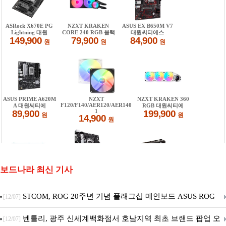
보드나라 최신 기사
STCOM, ROG 20주년 기념 플래그십 메인보드 ASUS ROG
[12/07]
Crosshair X870E EDITION 20 국내 출시 예정
벤틀리, 광주 신세계백화점서 호남지역 최초 브랜드 팝업 오
[12/07]