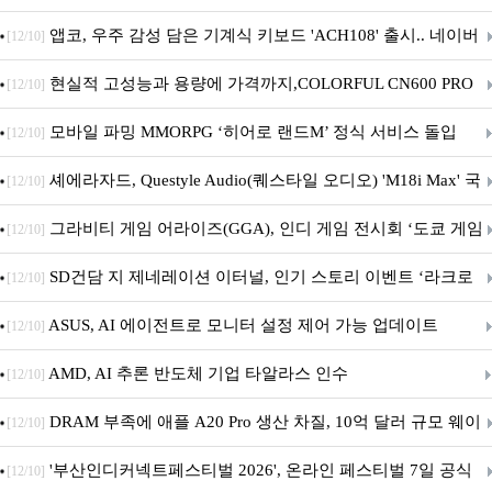
니터·스마트 펫 침대 기부
앱코, 우주 감성 담은 기계식 키보드 'ACH108' 출시.. 네이버
[12/10]
브랜드데이 기획전 진행
현실적 고성능과 용량에 가격까지,COLORFUL CN600 PRO
[12/10]
M.2 NVMe 디앤디컴 1TB
모바일 파밍 MMORPG ‘히어로 랜드M’ 정식 서비스 돌입
[12/10]
셰에라자드, Questyle Audio(퀘스타일 오디오) 'M18i Max' 국
[12/10]
내 정식 출시
그라비티 게임 어라이즈(GGA), 인디 게임 전시회 ‘도쿄 게임
[12/10]
던전 13’ 참가!
SD건담 지 제네레이션 이터널, 인기 스토리 이벤트 ‘라크로
[12/10]
아의 용사’ 재개최 및 풍성한 기념 이벤트 실시!
ASUS, AI 에이전트로 모니터 설정 제어 가능 업데이트
[12/10]
AMD, AI 추론 반도체 기업 타알라스 인수
[12/10]
DRAM 부족에 애플 A20 Pro 생산 차질, 10억 달러 규모 웨이
[12/10]
퍼 대기
'부산인디커넥트페스티벌 2026', 온라인 페스티벌 7일 공식
[12/10]