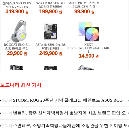
보드나라 최신 기사
STCOM, ROG 20주년 기념 플래그십 메인보드 ASUS ROG
[12/10]
Crosshair X870E EDITION 20 국내 출시 예정
벤틀리, 광주 신세계백화점서 호남지역 최초 브랜드 팝업 오
[12/10]
픈
주연테크, 소방가족희망나눔재단에 소방관을 위한 게이밍 모
[12/10]