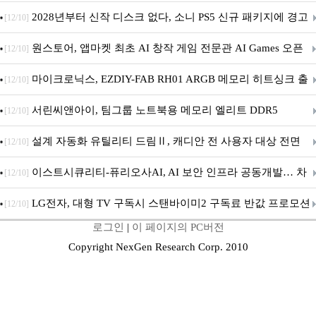
개막... 22일간 진행
2028년부터 신작 디스크 없다, 소니 PS5 신규 패키지에 경고
[12/10]
문 추가
원스토어, 앱마켓 최초 AI 창작 게임 전문관 AI Games 오픈
[12/10]
마이크로닉스, EZDIY-FAB RH01 ARGB 메모리 히트싱크 출
[12/10]
시
서린씨앤아이, 팀그룹 노트북용 메모리 엘리트 DDR5
[12/10]
5600MHz 16GB 출시
설계 자동화 유틸리티 드림Ⅱ, 캐디안 전 사용자 대상 전면
[12/10]
무상 배포
이스트시큐리티-퓨리오사AI, AI 보안 인프라 공동개발… 차
[12/10]
세대 AI 보안 플랫폼 구축
LG전자, 대형 TV 구독시 스탠바이미2 구독료 반값 프로모션
[12/10]
로그인
|
이 페이지의 PC버전
Copyright NexGen Research Corp. 2010