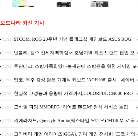
보드나라 최신 기사
STCOM, ROG 20주년 기념 플래그십 메인보드 ASUS ROG
[12/11]
Crosshair X870E EDITION 20 국내 출시 예정
벤틀리, 광주 신세계백화점서 호남지역 최초 브랜드 팝업 오
[12/11]
픈
주연테크, 소방가족희망나눔재단에 소방관을 위한 게이밍 모
[12/11]
니터·스마트 펫 침대 기부
앱코, 우주 감성 담은 기계식 키보드 'ACH108' 출시.. 네이버
[12/11]
브랜드데이 기획전 진행
현실적 고성능과 용량에 가격까지,COLORFUL CN600 PRO
[12/11]
M.2 NVMe 디앤디컴 1TB
모바일 파밍 MMORPG ‘히어로 랜드M’ 정식 서비스 돌입
[12/11]
셰에라자드, Questyle Audio(퀘스타일 오디오) 'M18i Max' 국
[12/11]
내 정식 출시
그라비티 게임 어라이즈(GGA), 인디 게임 전시회 ‘도쿄 게임
[12/11]