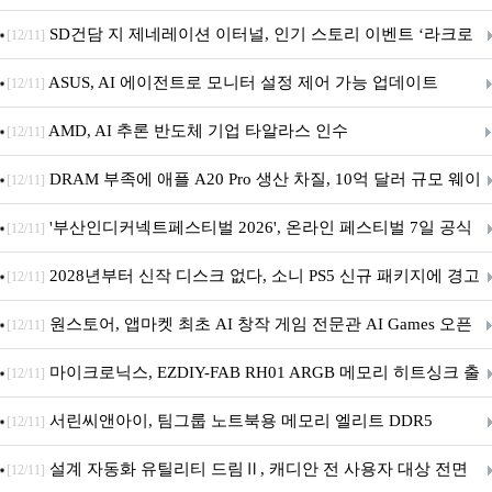
던전 13’ 참가!
SD건담 지 제네레이션 이터널, 인기 스토리 이벤트 ‘라크로
[12/11]
아의 용사’ 재개최 및 풍성한 기념 이벤트 실시!
ASUS, AI 에이전트로 모니터 설정 제어 가능 업데이트
[12/11]
AMD, AI 추론 반도체 기업 타알라스 인수
[12/11]
DRAM 부족에 애플 A20 Pro 생산 차질, 10억 달러 규모 웨이
[12/11]
퍼 대기
'부산인디커넥트페스티벌 2026', 온라인 페스티벌 7일 공식
[12/11]
개막... 22일간 진행
2028년부터 신작 디스크 없다, 소니 PS5 신규 패키지에 경고
[12/11]
문 추가
원스토어, 앱마켓 최초 AI 창작 게임 전문관 AI Games 오픈
[12/11]
마이크로닉스, EZDIY-FAB RH01 ARGB 메모리 히트싱크 출
[12/11]
시
서린씨앤아이, 팀그룹 노트북용 메모리 엘리트 DDR5
[12/11]
5600MHz 16GB 출시
설계 자동화 유틸리티 드림Ⅱ, 캐디안 전 사용자 대상 전면
[12/11]