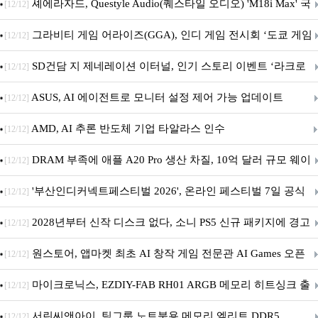
셰에라자드, Questyle Audio(퀘스타일 오디오) 'M18i Max' 국
[12/12]
내 정식 출시
그라비티 게임 어라이즈(GGA), 인디 게임 전시회 ‘도쿄 게임
[12/12]
던전 13’ 참가!
SD건담 지 제네레이션 이터널, 인기 스토리 이벤트 ‘라크로
[12/12]
아의 용사’ 재개최 및 풍성한 기념 이벤트 실시!
ASUS, AI 에이전트로 모니터 설정 제어 가능 업데이트
[12/12]
AMD, AI 추론 반도체 기업 타알라스 인수
[12/12]
DRAM 부족에 애플 A20 Pro 생산 차질, 10억 달러 규모 웨이
[12/12]
퍼 대기
'부산인디커넥트페스티벌 2026', 온라인 페스티벌 7일 공식
[12/12]
개막... 22일간 진행
2028년부터 신작 디스크 없다, 소니 PS5 신규 패키지에 경고
[12/12]
문 추가
원스토어, 앱마켓 최초 AI 창작 게임 전문관 AI Games 오픈
[12/12]
마이크로닉스, EZDIY-FAB RH01 ARGB 메모리 히트싱크 출
[12/12]
시
서린씨앤아이, 팀그룹 노트북용 메모리 엘리트 DDR5
[12/12]