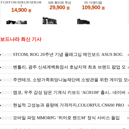
보드나라 최신 기사
STCOM, ROG 20주년 기념 플래그십 메인보드 ASUS ROG
[12/12]
Crosshair X870E EDITION 20 국내 출시 예정
벤틀리, 광주 신세계백화점서 호남지역 최초 브랜드 팝업 오
[12/12]
픈
주연테크, 소방가족희망나눔재단에 소방관을 위한 게이밍 모
[12/12]
니터·스마트 펫 침대 기부
앱코, 우주 감성 담은 기계식 키보드 'ACH108' 출시.. 네이버
[12/12]
브랜드데이 기획전 진행
현실적 고성능과 용량에 가격까지,COLORFUL CN600 PRO
[12/12]
M.2 NVMe 디앤디컴 1TB
모바일 파밍 MMORPG ‘히어로 랜드M’ 정식 서비스 돌입
[12/12]