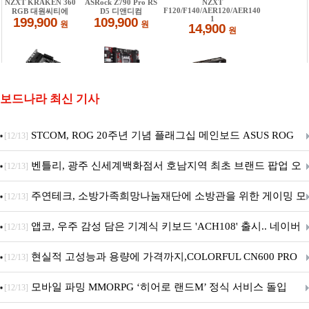
보드나라 최신 기사
STCOM, ROG 20주년 기념 플래그십 메인보드 ASUS ROG
[12/13]
Crosshair X870E EDITION 20 국내 출시 예정
벤틀리, 광주 신세계백화점서 호남지역 최초 브랜드 팝업 오
[12/13]
픈
주연테크, 소방가족희망나눔재단에 소방관을 위한 게이밍 모
[12/13]
니터·스마트 펫 침대 기부
앱코, 우주 감성 담은 기계식 키보드 'ACH108' 출시.. 네이버
[12/13]
브랜드데이 기획전 진행
현실적 고성능과 용량에 가격까지,COLORFUL CN600 PRO
[12/13]
M.2 NVMe 디앤디컴 1TB
모바일 파밍 MMORPG ‘히어로 랜드M’ 정식 서비스 돌입
[12/13]