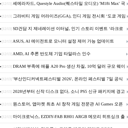
셰에라자드, Questyle Audio(퀘스타일 오디오) 'M18i Max' 국
[12/13]
내 정식 출시
그라비티 게임 어라이즈(GGA), 인디 게임 전시회 ‘도쿄 게임
[12/13]
던전 13’ 참가!
SD건담 지 제네레이션 이터널, 인기 스토리 이벤트 ‘라크로
[12/13]
아의 용사’ 재개최 및 풍성한 기념 이벤트 실시!
ASUS, AI 에이전트로 모니터 설정 제어 가능 업데이트
[12/13]
AMD, AI 추론 반도체 기업 타알라스 인수
[12/13]
DRAM 부족에 애플 A20 Pro 생산 차질, 10억 달러 규모 웨이
[12/13]
퍼 대기
'부산인디커넥트페스티벌 2026', 온라인 페스티벌 7일 공식
[12/13]
개막... 22일간 진행
2028년부터 신작 디스크 없다, 소니 PS5 신규 패키지에 경고
[12/13]
문 추가
원스토어, 앱마켓 최초 AI 창작 게임 전문관 AI Games 오픈
[12/13]
마이크로닉스, EZDIY-FAB RH01 ARGB 메모리 히트싱크 출
[12/13]