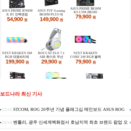
보드나라 최신 기사
STCOM, ROG 20주년 기념 플래그십 메인보드 ASUS ROG
[12/14]
Crosshair X870E EDITION 20 국내 출시 예정
벤틀리, 광주 신세계백화점서 호남지역 최초 브랜드 팝업 오
[12/14]