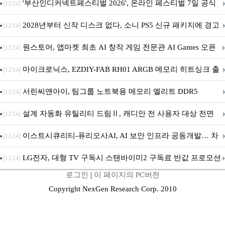
퍼 대기
'부산인디커넥트페스티벌 2026', 온라인 페스티벌 7일 공식
[12/14]
개막... 22일간 진행
2028년부터 신작 디스크 없다, 소니 PS5 신규 패키지에 경고
[12/14]
문 추가
원스토어, 앱마켓 최초 AI 창작 게임 전문관 AI Games 오픈
[12/14]
마이크로닉스, EZDIY-FAB RH01 ARGB 메모리 히트싱크 출
[12/14]
시
서린씨앤아이, 팀그룹 노트북용 메모리 엘리트 DDR5
[12/14]
5600MHz 16GB 출시
설계 자동화 유틸리티 드림Ⅱ, 캐디안 전 사용자 대상 전면
[12/14]
무상 배포
이스트시큐리티-퓨리오사AI, AI 보안 인프라 공동개발… 차
[12/14]
세대 AI 보안 플랫폼 구축
LG전자, 대형 TV 구독시 스탠바이미2 구독료 반값 프로모션
[12/14]
로그인
|
이 페이지의 PC버전
Copyright NexGen Research Corp. 2010