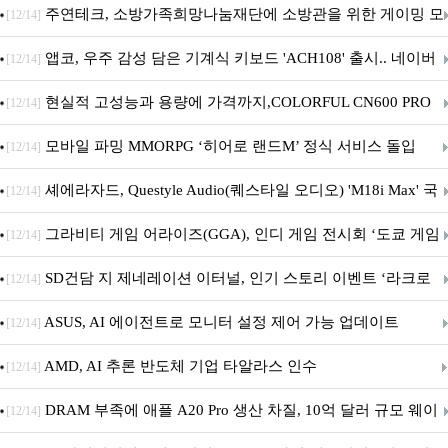
픈
주연테크, 소방가족희망나눔재단에 소방관을 위한 게이밍 모
[12/14]
니터·스마트 펫 침대 기부
앱코, 우주 감성 담은 기계식 키보드 'ACH108' 출시.. 네이버
[12/14]
브랜드데이 기획전 진행
현실적 고성능과 용량에 가격까지,COLORFUL CN600 PRO
[12/14]
M.2 NVMe 디앤디컴 1TB
모바일 파밍 MMORPG ‘히어로 랜드M’ 정식 서비스 돌입
[12/14]
셰에라자드, Questyle Audio(퀘스타일 오디오) 'M18i Max' 국
[12/14]
내 정식 출시
그라비티 게임 어라이즈(GGA), 인디 게임 전시회 ‘도쿄 게임
[12/14]
던전 13’ 참가!
SD건담 지 제네레이션 이터널, 인기 스토리 이벤트 ‘라크로
[12/14]
아의 용사’ 재개최 및 풍성한 기념 이벤트 실시!
ASUS, AI 에이전트로 모니터 설정 제어 가능 업데이트
[12/14]
AMD, AI 추론 반도체 기업 타알라스 인수
[12/14]
DRAM 부족에 애플 A20 Pro 생산 차질, 10억 달러 규모 웨이
[12/14]