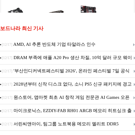
보드나라 최신 기사
AMD, AI 추론 반도체 기업 타알라스 인수
[12/17]
DRAM 부족에 애플 A20 Pro 생산 차질, 10억 달러 규모 웨이
[12/17]
퍼 대기
'부산인디커넥트페스티벌 2026', 온라인 페스티벌 7일 공식
[12/17]
개막... 22일간 진행
2028년부터 신작 디스크 없다, 소니 PS5 신규 패키지에 경고
[12/17]
문 추가
원스토어, 앱마켓 최초 AI 창작 게임 전문관 AI Games 오픈
[12/17]
마이크로닉스, EZDIY-FAB RH01 ARGB 메모리 히트싱크 출
[12/17]
시
서린씨앤아이, 팀그룹 노트북용 메모리 엘리트 DDR5
[12/17]