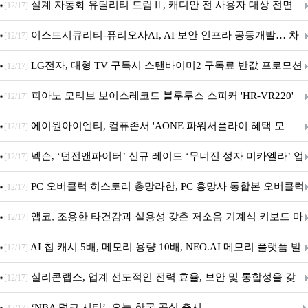
5600MHz 16GB 출시
설계 자동화 유틸리티 드림Ⅱ, 캐디안 전 사용자 대상 전면
[12/17]
무상 배포
이스트시큐리티-퓨리오사AI, AI 보안 인프라 공동개발… 차
[12/17]
세대 AI 보안 플랫폼 구축
LG전자, 대형 TV 구독시 스탠바이미2 구독료 반값 프로모션
[12/17]
피아노 모티브 보이스레코드 블루투스 스피커 'HR-VR220'
[12/17]
출시
에이원아이엔티, 컴퓨존서 'AONE 파워서플라이 혜택 모
[12/17]
음.ZIP' 이벤트 진행
넥슨, ‘던전앤파이터’ 신규 레이드 ‘무너진 성자 미카엘라’ 업
[12/17]
데이트!
PC 오버클럭 히스토리 총망라한, PC 흥망사 통합본 오버클럭
[12/17]
특집(1-4편)
앱코, 조용한 타건감과 실용성 갖춘 저소음 기계식 키보드 마
[12/17]
우스 세트 'KM580' 출시
AI 칩 캐시 5배, 메모리 용량 10배, NEO.AI 메모리 플랫폼 발
[12/17]
표
실리콘랩스, 업계 선도적인 전력 효율, 보안 및 통합성을 갖
[12/17]
춘 초저전력 블루투스 LE SoC ‘BG2B’ 공개
‘NBA 덩크 시티’, 오늘 한국 공식 출시