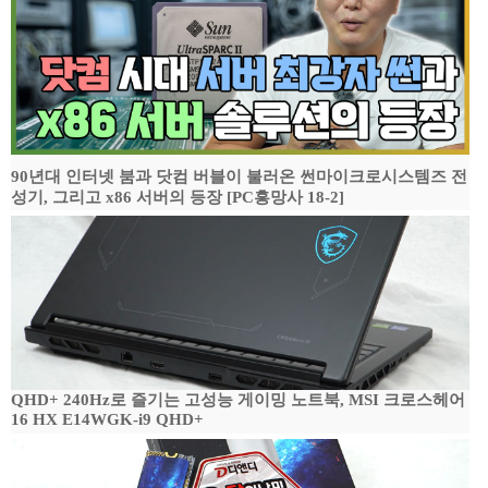
90년대 인터넷 붐과 닷컴 버블이 불러온 썬마이크로시스템즈 전
성기, 그리고 x86 서버의 등장 [PC흥망사 18-2]
QHD+ 240Hz로 즐기는 고성능 게이밍 노트북, MSI 크로스헤어
16 HX E14WGK-i9 QHD+