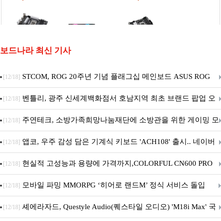
보드나라 최신 기사
STCOM, ROG 20주년 기념 플래그십 메인보드 ASUS ROG
[12/18]
Crosshair X870E EDITION 20 국내 출시 예정
벤틀리, 광주 신세계백화점서 호남지역 최초 브랜드 팝업 오
[12/18]
픈
주연테크, 소방가족희망나눔재단에 소방관을 위한 게이밍 모
[12/18]
니터·스마트 펫 침대 기부
앱코, 우주 감성 담은 기계식 키보드 'ACH108' 출시.. 네이버
[12/18]
브랜드데이 기획전 진행
현실적 고성능과 용량에 가격까지,COLORFUL CN600 PRO
[12/18]
M.2 NVMe 디앤디컴 1TB
모바일 파밍 MMORPG ‘히어로 랜드M’ 정식 서비스 돌입
[12/18]
셰에라자드, Questyle Audio(퀘스타일 오디오) 'M18i Max' 국
[12/18]