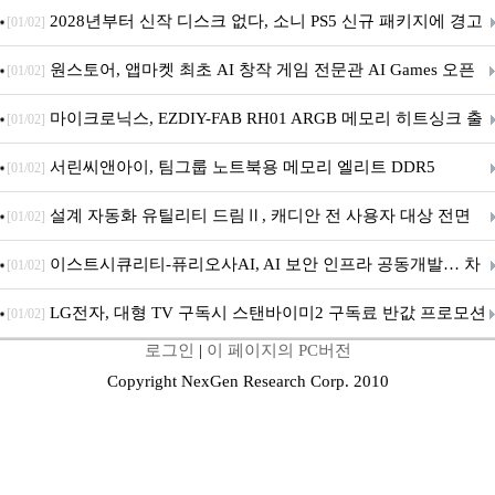
개막... 22일간 진행
2028년부터 신작 디스크 없다, 소니 PS5 신규 패키지에 경고
[01/02]
문 추가
원스토어, 앱마켓 최초 AI 창작 게임 전문관 AI Games 오픈
[01/02]
마이크로닉스, EZDIY-FAB RH01 ARGB 메모리 히트싱크 출
[01/02]
시
서린씨앤아이, 팀그룹 노트북용 메모리 엘리트 DDR5
[01/02]
5600MHz 16GB 출시
설계 자동화 유틸리티 드림Ⅱ, 캐디안 전 사용자 대상 전면
[01/02]
무상 배포
이스트시큐리티-퓨리오사AI, AI 보안 인프라 공동개발… 차
[01/02]
세대 AI 보안 플랫폼 구축
LG전자, 대형 TV 구독시 스탠바이미2 구독료 반값 프로모션
[01/02]
로그인
|
이 페이지의 PC버전
Copyright NexGen Research Corp. 2010