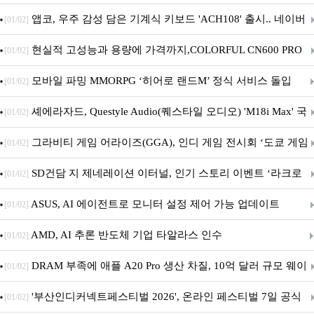
니터·스마트 펫 침대 기부
앱코, 우주 감성 담은 기계식 키보드 'ACH108' 출시.. 네이버
[01/02]
브랜드데이 기획전 진행
현실적 고성능과 용량에 가격까지,COLORFUL CN600 PRO
[01/02]
M.2 NVMe 디앤디컴 1TB
모바일 파밍 MMORPG ‘히어로 랜드M’ 정식 서비스 돌입
[01/02]
셰에라자드, Questyle Audio(퀘스타일 오디오) 'M18i Max' 국
[01/02]
내 정식 출시
그라비티 게임 어라이즈(GGA), 인디 게임 전시회 ‘도쿄 게임
[01/02]
던전 13’ 참가!
SD건담 지 제네레이션 이터널, 인기 스토리 이벤트 ‘라크로
[01/02]
아의 용사’ 재개최 및 풍성한 기념 이벤트 실시!
ASUS, AI 에이전트로 모니터 설정 제어 가능 업데이트
[01/02]
AMD, AI 추론 반도체 기업 타알라스 인수
[01/02]
DRAM 부족에 애플 A20 Pro 생산 차질, 10억 달러 규모 웨이
[01/02]
퍼 대기
'부산인디커넥트페스티벌 2026', 온라인 페스티벌 7일 공식
[01/02]