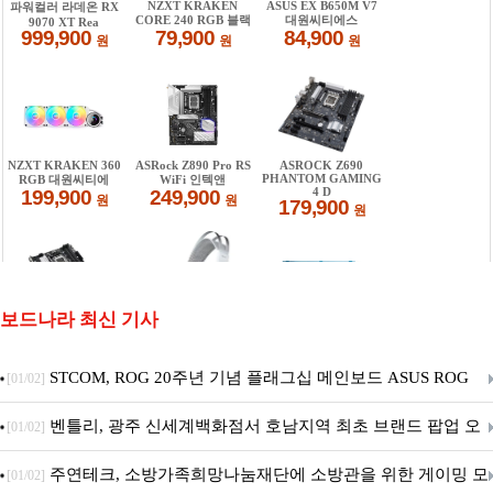
보드나라 최신 기사
STCOM, ROG 20주년 기념 플래그십 메인보드 ASUS ROG
[01/02]
Crosshair X870E EDITION 20 국내 출시 예정
벤틀리, 광주 신세계백화점서 호남지역 최초 브랜드 팝업 오
[01/02]
픈
주연테크, 소방가족희망나눔재단에 소방관을 위한 게이밍 모
[01/02]