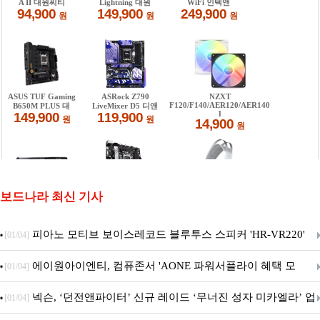
보드나라 최신 기사
피아노 모티브 보이스레코드 블루투스 스피커 'HR-VR220'
[01/04]
출시
에이원아이엔티, 컴퓨존서 'AONE 파워서플라이 혜택 모
[01/04]
음.ZIP' 이벤트 진행
넥슨, ‘던전앤파이터’ 신규 레이드 ‘무너진 성자 미카엘라’ 업
[01/04]