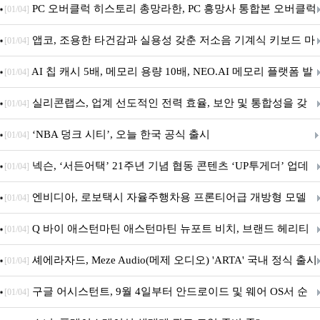
데이트!
PC 오버클럭 히스토리 총망라한, PC 흥망사 통합본 오버클럭
[01/04]
특집(1-4편)
앱코, 조용한 타건감과 실용성 갖춘 저소음 기계식 키보드 마
[01/04]
우스 세트 'KM580' 출시
AI 칩 캐시 5배, 메모리 용량 10배, NEO.AI 메모리 플랫폼 발
[01/04]
표
실리콘랩스, 업계 선도적인 전력 효율, 보안 및 통합성을 갖
[01/04]
춘 초저전력 블루투스 LE SoC ‘BG2B’ 공개
‘NBA 덩크 시티’, 오늘 한국 공식 출시
[01/04]
넥슨, ‘서든어택’ 21주년 기념 협동 콘텐츠 ‘UP투게더’ 업데
[01/04]
이트
엔비디아, 로보택시 자율주행차용 프론티어급 개방형 모델
[01/04]
‘알파마요 2 슈퍼’ 상업적 이용 가능
Q 바이 애스턴마틴 애스턴마틴 뉴포트 비치, 브랜드 헤리티
[01/04]
지 담은 ‘헤리티지 에디션 컬렉션’ 공개
셰에라자드, Meze Audio(메제 오디오) 'ARTA' 국내 정식 출시
[01/04]
구글 어시스턴트, 9월 4일부터 안드로이드 및 웨어 OS서 순
[01/04]