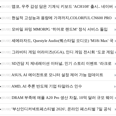
니터·스마트 펫 침대 기부
앱코, 우주 감성 담은 기계식 키보드 'ACH108' 출시.. 네이버
[01/08]
브랜드데이 기획전 진행
현실적 고성능과 용량에 가격까지,COLORFUL CN600 PRO
[01/08]
M.2 NVMe 디앤디컴 1TB
모바일 파밍 MMORPG ‘히어로 랜드M’ 정식 서비스 돌입
[01/08]
셰에라자드, Questyle Audio(퀘스타일 오디오) 'M18i Max' 국
[01/08]
내 정식 출시
그라비티 게임 어라이즈(GGA), 인디 게임 전시회 ‘도쿄 게임
[01/08]
던전 13’ 참가!
SD건담 지 제네레이션 이터널, 인기 스토리 이벤트 ‘라크로
[01/08]
아의 용사’ 재개최 및 풍성한 기념 이벤트 실시!
ASUS, AI 에이전트로 모니터 설정 제어 가능 업데이트
[01/08]
AMD, AI 추론 반도체 기업 타알라스 인수
[01/08]
DRAM 부족에 애플 A20 Pro 생산 차질, 10억 달러 규모 웨이
[01/08]
퍼 대기
'부산인디커넥트페스티벌 2026', 온라인 페스티벌 7일 공식
[01/08]