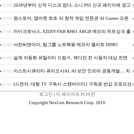
개막... 22일간 진행
2028년부터 신작 디스크 없다, 소니 PS5 신규 패키지에 경고
[01/08]
문 추가
원스토어, 앱마켓 최초 AI 창작 게임 전문관 AI Games 오픈
[01/08]
마이크로닉스, EZDIY-FAB RH01 ARGB 메모리 히트싱크 출
[01/08]
시
서린씨앤아이, 팀그룹 노트북용 메모리 엘리트 DDR5
[01/08]
5600MHz 16GB 출시
설계 자동화 유틸리티 드림Ⅱ, 캐디안 전 사용자 대상 전면
[01/08]
무상 배포
이스트시큐리티-퓨리오사AI, AI 보안 인프라 공동개발… 차
[01/08]
세대 AI 보안 플랫폼 구축
LG전자, 대형 TV 구독시 스탠바이미2 구독료 반값 프로모션
[01/08]
로그인
|
이 페이지의 PC버전
Copyright NexGen Research Corp. 2010