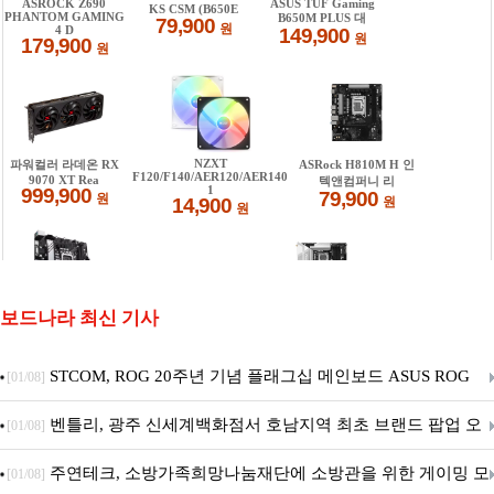
보드나라 최신 기사
STCOM, ROG 20주년 기념 플래그십 메인보드 ASUS ROG
[01/08]
Crosshair X870E EDITION 20 국내 출시 예정
벤틀리, 광주 신세계백화점서 호남지역 최초 브랜드 팝업 오
[01/08]
픈
주연테크, 소방가족희망나눔재단에 소방관을 위한 게이밍 모
[01/08]