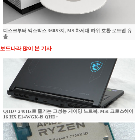
디스크부터 엑스박스 360까지, MS 차세대 하위 호환 로드맵 유
출
보드나라 많이 본 기사
QHD+ 240Hz로 즐기는 고성능 게이밍 노트북, MSI 크로스헤어
16 HX E14WGK-i9 QHD+