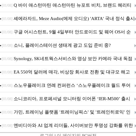
‘알파마요 2 슈퍼’ 상업적 이용 가능
Q 바이 애스턴마틴 애스턴마틴 뉴포트 비치, 브랜드 헤리티
[01/08]
지 담은 ‘헤리티지 에디션 컬렉션’ 공개
셰에라자드, Meze Audio(메제 오디오) 'ARTA' 국내 정식 출시
[01/08]
구글 어시스턴트, 9월 4일부터 안드로이드 및 웨어 OS서 순
[01/08]
차 서비스 종료
소니, 플레이스테이션 생태계 광고 도입 준비 중?
[01/08]
Synology, SK네트웍스서비스와 영상 보안 카메라 국내 독점
[01/08]
판매 파트너십 체결
EA 550억 달러에 매각, 비상장 회사로 전환 및 대규모 해고
[01/08]
전망
스노우플레이크 연례 컨퍼런스 ‘스노우플레이크 월드 투어
[01/08]
서울’ 개최
소니코리아, 프로페셔널 모니터링 이어폰 ‘IER-M500’ 출시
[01/08]
가민, 트레이닝 플랫폼 '트레이닝픽스' 및 '트레인히로익' 인
[01/08]
수로 선수와 코치에 맞춤형 훈련 지원 확대
엔비디아와 AI 업계 리더들, 사이버보안 투명성 강화를 위한
[01/08]
로그인
|
이 페이지의 PC버전