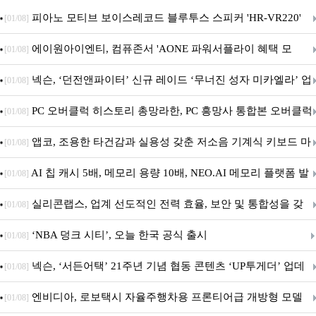
피아노 모티브 보이스레코드 블루투스 스피커 'HR-VR220'
[01/08]
출시
에이원아이엔티, 컴퓨존서 'AONE 파워서플라이 혜택 모
[01/08]
음.ZIP' 이벤트 진행
넥슨, ‘던전앤파이터’ 신규 레이드 ‘무너진 성자 미카엘라’ 업
[01/08]
데이트!
PC 오버클럭 히스토리 총망라한, PC 흥망사 통합본 오버클럭
[01/08]
특집(1-4편)
앱코, 조용한 타건감과 실용성 갖춘 저소음 기계식 키보드 마
[01/08]
우스 세트 'KM580' 출시
AI 칩 캐시 5배, 메모리 용량 10배, NEO.AI 메모리 플랫폼 발
[01/08]
표
실리콘랩스, 업계 선도적인 전력 효율, 보안 및 통합성을 갖
[01/08]
춘 초저전력 블루투스 LE SoC ‘BG2B’ 공개
‘NBA 덩크 시티’, 오늘 한국 공식 출시
[01/08]
넥슨, ‘서든어택’ 21주년 기념 협동 콘텐츠 ‘UP투게더’ 업데
[01/08]
이트
엔비디아, 로보택시 자율주행차용 프론티어급 개방형 모델
[01/08]