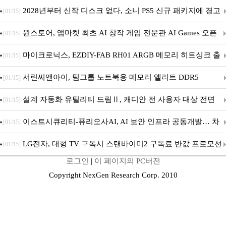
개막... 22일간 진행
2028년부터 신작 디스크 없다, 소니 PS5 신규 패키지에 경고
[01/15]
문 추가
원스토어, 앱마켓 최초 AI 창작 게임 전문관 AI Games 오픈
[01/15]
마이크로닉스, EZDIY-FAB RH01 ARGB 메모리 히트싱크 출
[01/15]
시
서린씨앤아이, 팀그룹 노트북용 메모리 엘리트 DDR5
[01/15]
5600MHz 16GB 출시
설계 자동화 유틸리티 드림Ⅱ, 캐디안 전 사용자 대상 전면
[01/15]
무상 배포
이스트시큐리티-퓨리오사AI, AI 보안 인프라 공동개발… 차
[01/15]
세대 AI 보안 플랫폼 구축
LG전자, 대형 TV 구독시 스탠바이미2 구독료 반값 프로모션
[01/15]
로그인
|
이 페이지의 PC버전
Copyright NexGen Research Corp. 2010