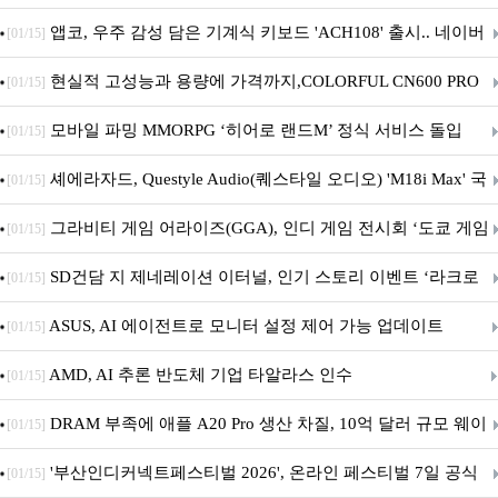
니터·스마트 펫 침대 기부
앱코, 우주 감성 담은 기계식 키보드 'ACH108' 출시.. 네이버
[01/15]
브랜드데이 기획전 진행
현실적 고성능과 용량에 가격까지,COLORFUL CN600 PRO
[01/15]
M.2 NVMe 디앤디컴 1TB
모바일 파밍 MMORPG ‘히어로 랜드M’ 정식 서비스 돌입
[01/15]
셰에라자드, Questyle Audio(퀘스타일 오디오) 'M18i Max' 국
[01/15]
내 정식 출시
그라비티 게임 어라이즈(GGA), 인디 게임 전시회 ‘도쿄 게임
[01/15]
던전 13’ 참가!
SD건담 지 제네레이션 이터널, 인기 스토리 이벤트 ‘라크로
[01/15]
아의 용사’ 재개최 및 풍성한 기념 이벤트 실시!
ASUS, AI 에이전트로 모니터 설정 제어 가능 업데이트
[01/15]
AMD, AI 추론 반도체 기업 타알라스 인수
[01/15]
DRAM 부족에 애플 A20 Pro 생산 차질, 10억 달러 규모 웨이
[01/15]
퍼 대기
'부산인디커넥트페스티벌 2026', 온라인 페스티벌 7일 공식
[01/15]