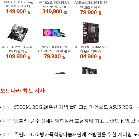
보드나라 최신 기사
STCOM, ROG 20주년 기념 플래그십 메인보드 ASUS ROG
[01/15]
Crosshair X870E EDITION 20 국내 출시 예정
벤틀리, 광주 신세계백화점서 호남지역 최초 브랜드 팝업 오
[01/15]
픈
주연테크, 소방가족희망나눔재단에 소방관을 위한 게이밍 모
[01/15]