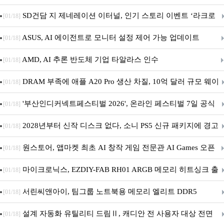
던전 13’ 참가!
SD건담 지 제네레이션 이터널, 인기 스토리 이벤트 ‘라크로
[01/18]
아의 용사’ 재개최 및 풍성한 기념 이벤트 실시!
ASUS, AI 에이전트로 모니터 설정 제어 가능 업데이트
[01/18]
AMD, AI 추론 반도체 기업 타알라스 인수
[01/18]
DRAM 부족에 애플 A20 Pro 생산 차질, 10억 달러 규모 웨이
[01/18]
퍼 대기
'부산인디커넥트페스티벌 2026', 온라인 페스티벌 7일 공식
[01/18]
개막... 22일간 진행
2028년부터 신작 디스크 없다, 소니 PS5 신규 패키지에 경고
[01/18]
문 추가
원스토어, 앱마켓 최초 AI 창작 게임 전문관 AI Games 오픈
[01/18]
마이크로닉스, EZDIY-FAB RH01 ARGB 메모리 히트싱크 출
[01/18]
시
서린씨앤아이, 팀그룹 노트북용 메모리 엘리트 DDR5
[01/18]
5600MHz 16GB 출시
설계 자동화 유틸리티 드림Ⅱ, 캐디안 전 사용자 대상 전면
[01/18]