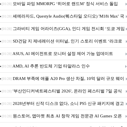
M.2 NVMe 디앤디컴 1TB
모바일 파밍 MMORPG ‘히어로 랜드M’ 정식 서비스 돌입
[01/28]
셰에라자드, Questyle Audio(퀘스타일 오디오) 'M18i Max' 국
[01/28]
내 정식 출시
그라비티 게임 어라이즈(GGA), 인디 게임 전시회 ‘도쿄 게임
[01/28]
던전 13’ 참가!
SD건담 지 제네레이션 이터널, 인기 스토리 이벤트 ‘라크로
[01/28]
아의 용사’ 재개최 및 풍성한 기념 이벤트 실시!
ASUS, AI 에이전트로 모니터 설정 제어 가능 업데이트
[01/28]
AMD, AI 추론 반도체 기업 타알라스 인수
[01/28]
DRAM 부족에 애플 A20 Pro 생산 차질, 10억 달러 규모 웨이
[01/28]
퍼 대기
'부산인디커넥트페스티벌 2026', 온라인 페스티벌 7일 공식
[01/28]
개막... 22일간 진행
2028년부터 신작 디스크 없다, 소니 PS5 신규 패키지에 경고
[01/28]
문 추가
원스토어, 앱마켓 최초 AI 창작 게임 전문관 AI Games 오픈
[01/28]