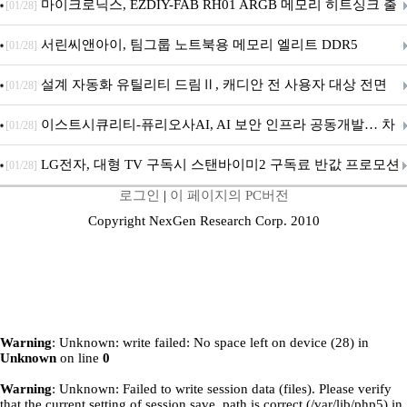
마이크로닉스, EZDIY-FAB RH01 ARGB 메모리 히트싱크 출
[01/28]
시
서린씨앤아이, 팀그룹 노트북용 메모리 엘리트 DDR5
[01/28]
5600MHz 16GB 출시
설계 자동화 유틸리티 드림Ⅱ, 캐디안 전 사용자 대상 전면
[01/28]
무상 배포
이스트시큐리티-퓨리오사AI, AI 보안 인프라 공동개발… 차
[01/28]
세대 AI 보안 플랫폼 구축
LG전자, 대형 TV 구독시 스탠바이미2 구독료 반값 프로모션
[01/28]
로그인
|
이 페이지의 PC버전
Copyright NexGen Research Corp. 2010
Warning
: Unknown: write failed: No space left on device (28) in
Unknown
on line
0
Warning
: Unknown: Failed to write session data (files). Please verify
that the current setting of session.save_path is correct (/var/lib/php5) in