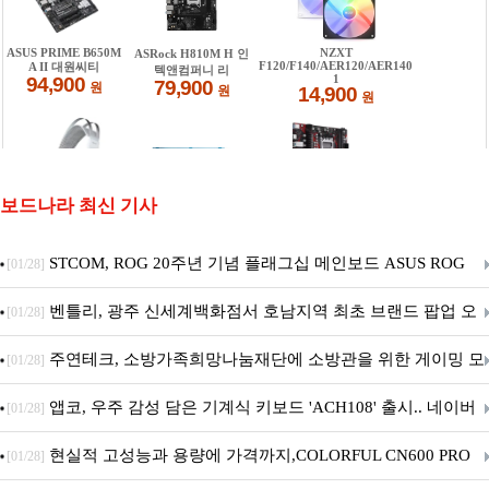
보드나라 최신 기사
STCOM, ROG 20주년 기념 플래그십 메인보드 ASUS ROG
[01/28]
Crosshair X870E EDITION 20 국내 출시 예정
벤틀리, 광주 신세계백화점서 호남지역 최초 브랜드 팝업 오
[01/28]
픈
주연테크, 소방가족희망나눔재단에 소방관을 위한 게이밍 모
[01/28]
니터·스마트 펫 침대 기부
앱코, 우주 감성 담은 기계식 키보드 'ACH108' 출시.. 네이버
[01/28]
브랜드데이 기획전 진행
현실적 고성능과 용량에 가격까지,COLORFUL CN600 PRO
[01/28]