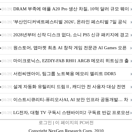
DRAM 부족에 애플 A20 Pro 생산 차질, 10억 달러 규모 웨이
[01/29]
퍼 대기
'부산인디커넥트페스티벌 2026', 온라인 페스티벌 7일 공식
[01/29]
개막... 22일간 진행
2028년부터 신작 디스크 없다, 소니 PS5 신규 패키지에 경고
[01/29]
문 추가
원스토어, 앱마켓 최초 AI 창작 게임 전문관 AI Games 오픈
[01/29]
마이크로닉스, EZDIY-FAB RH01 ARGB 메모리 히트싱크 출
[01/29]
시
서린씨앤아이, 팀그룹 노트북용 메모리 엘리트 DDR5
[01/29]
5600MHz 16GB 출시
설계 자동화 유틸리티 드림Ⅱ, 캐디안 전 사용자 대상 전면
[01/29]
무상 배포
이스트시큐리티-퓨리오사AI, AI 보안 인프라 공동개발… 차
[01/29]
세대 AI 보안 플랫폼 구축
LG전자, 대형 TV 구독시 스탠바이미2 구독료 반값 프로모션
[01/29]
로그인
|
이 페이지의 PC버전
Copyright NexGen Research Corp. 2010