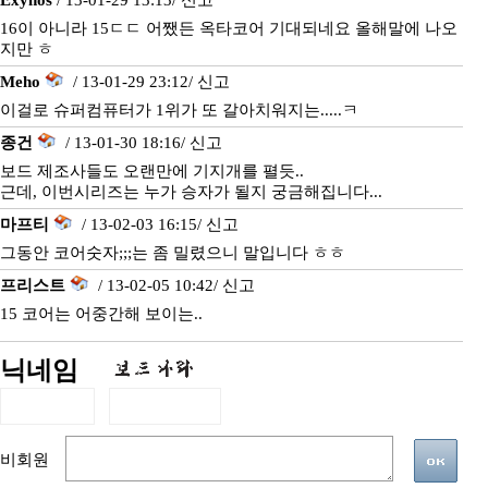
Exynos
/ 13-01-29 13:13/
신고
16이 아니라 15ㄷㄷ 어쨌든 옥타코어 기대되네요 올해말에 나오
지만 ㅎ
Meho
/ 13-01-29 23:12/
신고
이걸로 슈퍼컴퓨터가 1위가 또 갈아치워지는.....ㅋ
종건
/ 13-01-30 18:16/
신고
보드 제조사들도 오랜만에 기지개를 펼듯..
근데, 이번시리즈는 누가 승자가 될지 궁금해집니다...
마프티
/ 13-02-03 16:15/
신고
그동안 코어숫자;;;는 좀 밀렸으니 말입니다 ㅎㅎ
프리스트
/ 13-02-05 10:42/
신고
15 코어는 어중간해 보이는..
닉네임
비회원