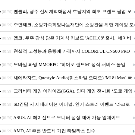
Crosshair X870E EDITION 20 국내 출시 예정
벤틀리, 광주 신세계백화점서 호남지역 최초 브랜드 팝업 오
[01/29]
픈
주연테크, 소방가족희망나눔재단에 소방관을 위한 게이밍 모
[01/29]
니터·스마트 펫 침대 기부
앱코, 우주 감성 담은 기계식 키보드 'ACH108' 출시.. 네이버
[01/29]
브랜드데이 기획전 진행
현실적 고성능과 용량에 가격까지,COLORFUL CN600 PRO
[01/29]
M.2 NVMe 디앤디컴 1TB
모바일 파밍 MMORPG ‘히어로 랜드M’ 정식 서비스 돌입
[01/29]
셰에라자드, Questyle Audio(퀘스타일 오디오) 'M18i Max' 국
[01/29]
내 정식 출시
그라비티 게임 어라이즈(GGA), 인디 게임 전시회 ‘도쿄 게임
[01/29]
던전 13’ 참가!
SD건담 지 제네레이션 이터널, 인기 스토리 이벤트 ‘라크로
[01/29]
아의 용사’ 재개최 및 풍성한 기념 이벤트 실시!
ASUS, AI 에이전트로 모니터 설정 제어 가능 업데이트
[01/29]
AMD, AI 추론 반도체 기업 타알라스 인수
[01/29]