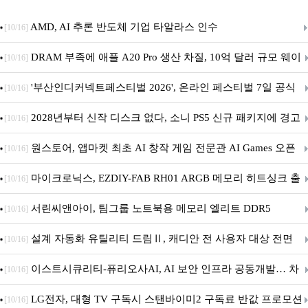
AMD, AI 추론 반도체 기업 타알라스 인수
[10/16]
DRAM 부족에 애플 A20 Pro 생산 차질, 10억 달러 규모 웨이
[10/16]
퍼 대기
'부산인디커넥트페스티벌 2026', 온라인 페스티벌 7일 공식
[10/16]
개막... 22일간 진행
2028년부터 신작 디스크 없다, 소니 PS5 신규 패키지에 경고
[10/16]
문 추가
원스토어, 앱마켓 최초 AI 창작 게임 전문관 AI Games 오픈
[10/16]
마이크로닉스, EZDIY-FAB RH01 ARGB 메모리 히트싱크 출
[10/16]
시
서린씨앤아이, 팀그룹 노트북용 메모리 엘리트 DDR5
[10/16]
5600MHz 16GB 출시
설계 자동화 유틸리티 드림Ⅱ, 캐디안 전 사용자 대상 전면
[10/16]
무상 배포
이스트시큐리티-퓨리오사AI, AI 보안 인프라 공동개발… 차
[10/16]
세대 AI 보안 플랫폼 구축
LG전자, 대형 TV 구독시 스탠바이미2 구독료 반값 프로모션
[10/16]