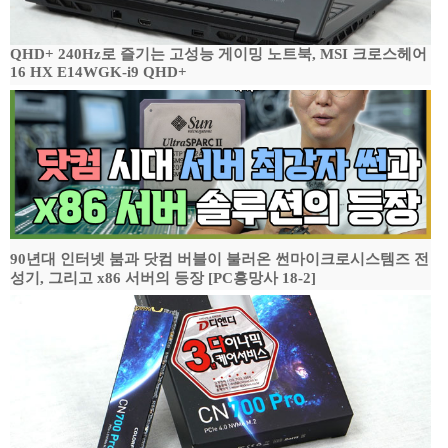
QHD+ 240Hz로 즐기는 고성능 게이밍 노트북, MSI 크로스헤어
16 HX E14WGK-i9 QHD+
90년대 인터넷 붐과 닷컴 버블이 불러온 썬마이크로시스템즈 전
성기, 그리고 x86 서버의 등장 [PC흥망사 18-2]