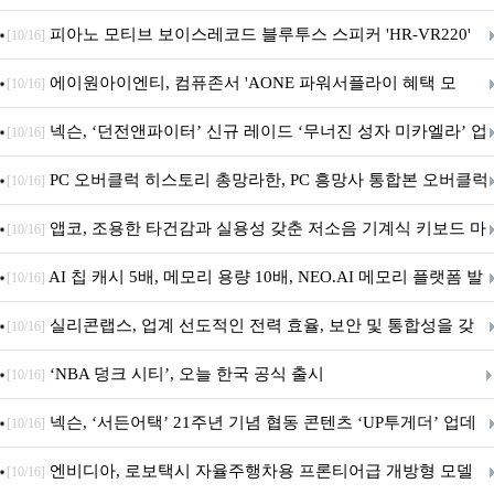
피아노 모티브 보이스레코드 블루투스 스피커 'HR-VR220'
[10/16]
출시
에이원아이엔티, 컴퓨존서 'AONE 파워서플라이 혜택 모
[10/16]
음.ZIP' 이벤트 진행
넥슨, ‘던전앤파이터’ 신규 레이드 ‘무너진 성자 미카엘라’ 업
[10/16]
데이트!
PC 오버클럭 히스토리 총망라한, PC 흥망사 통합본 오버클럭
[10/16]
특집(1-4편)
앱코, 조용한 타건감과 실용성 갖춘 저소음 기계식 키보드 마
[10/16]
우스 세트 'KM580' 출시
AI 칩 캐시 5배, 메모리 용량 10배, NEO.AI 메모리 플랫폼 발
[10/16]
표
실리콘랩스, 업계 선도적인 전력 효율, 보안 및 통합성을 갖
[10/16]
춘 초저전력 블루투스 LE SoC ‘BG2B’ 공개
‘NBA 덩크 시티’, 오늘 한국 공식 출시
[10/16]
넥슨, ‘서든어택’ 21주년 기념 협동 콘텐츠 ‘UP투게더’ 업데
[10/16]
이트
엔비디아, 로보택시 자율주행차용 프론티어급 개방형 모델
[10/16]