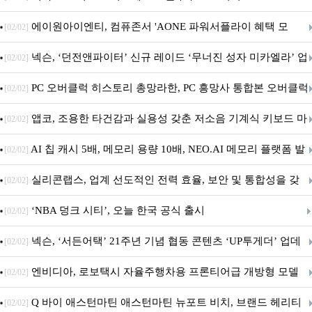
출시
에이원아이엔티, 컴퓨존서 'AONE 파워서플라이 혜택 모
[02/02]
음.ZIP' 이벤트 진행
넥슨, ‘던전앤파이터’ 신규 레이드 ‘무너진 성자 미카엘라’ 업
[02/02]
데이트!
PC 오버클럭 히스토리 총망라한, PC 흥망사 통합본 오버클럭
[02/02]
특집(1-4편)
앱코, 조용한 타건감과 실용성 갖춘 저소음 기계식 키보드 마
[02/02]
우스 세트 'KM580' 출시
AI 칩 캐시 5배, 메모리 용량 10배, NEO.AI 메모리 플랫폼 발
[02/02]
표
실리콘랩스, 업계 선도적인 전력 효율, 보안 및 통합성을 갖
[02/02]
춘 초저전력 블루투스 LE SoC ‘BG2B’ 공개
‘NBA 덩크 시티’, 오늘 한국 공식 출시
[02/02]
넥슨, ‘서든어택’ 21주년 기념 협동 콘텐츠 ‘UP투게더’ 업데
[02/02]
이트
엔비디아, 로보택시 자율주행차용 프론티어급 개방형 모델
[02/02]
‘알파마요 2 슈퍼’ 상업적 이용 가능
Q 바이 애스턴마틴 애스턴마틴 뉴포트 비치, 브랜드 헤리티
[02/02]