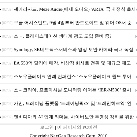
지 담은 ‘헤리티지 에디션 컬렉션’ 공개
셰에라자드, Meze Audio(메제 오디오) 'ARTA' 국내 정식 출시
[02/02]
구글 어시스턴트, 9월 4일부터 안드로이드 및 웨어 OS서 순
[02/02]
차 서비스 종료
소니, 플레이스테이션 생태계 광고 도입 준비 중?
[02/02]
Synology, SK네트웍스서비스와 영상 보안 카메라 국내 독점
[02/02]
판매 파트너십 체결
EA 550억 달러에 매각, 비상장 회사로 전환 및 대규모 해고
[02/02]
전망
스노우플레이크 연례 컨퍼런스 ‘스노우플레이크 월드 투어
[02/02]
서울’ 개최
소니코리아, 프로페셔널 모니터링 이어폰 ‘IER-M500’ 출시
[02/02]
가민, 트레이닝 플랫폼 '트레이닝픽스' 및 '트레인히로익' 인
[02/02]
수로 선수와 코치에 맞춤형 훈련 지원 확대
엔비디아와 AI 업계 리더들, 사이버보안 투명성 강화를 위한
[02/02]
로그인
|
이 페이지의 PC버전
SAFE 가이드라인 제안
Copyright NexGen Research Corp. 2010