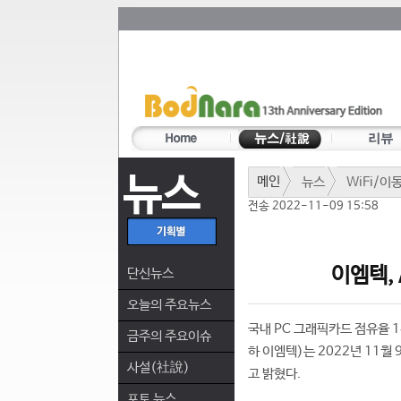
뉴스
메인
뉴스
WiFi/이
전송 2022-11-09 15:58
이엠텍,
단신뉴스
오늘의 주요뉴스
국내 PC 그래픽카드 점유율 
금주의 주요이슈
하 이엠텍)는 2022년 11월
사설(社說)
고 밝혔다.
포토 뉴스