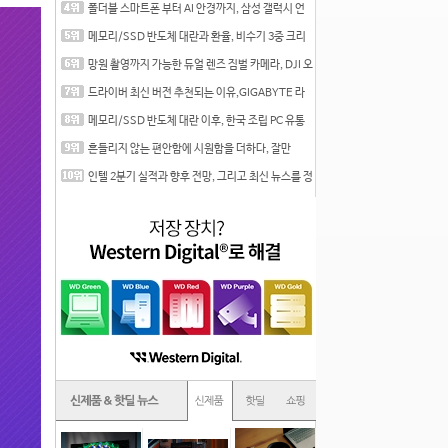
폴더블 스마트폰 부터 AI 안경까지, 삼성 갤럭시 언
팩 20
메모리/SSD 반도체 대란과 환율, 비수기 3중 크리
를 맞는
망원 촬영까지 가능한 듀얼 렌즈 짐벌 카메라, DJI 오
즈
드라이버 최신 버전 추천되는 이유,GIGABYTE 라
데온 RX 7
메모리/SSD 반도체 대란 이후, 한국 조립 PC 유통
시장은
흔들리지 않는 편안함에 시원함을 더하다, 잘만
CNPS12X
인텔 2분기 실적과 향후 전망, 그리고 최신 뉴스를 정
리