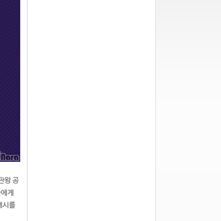
끝판왕 공
들에게
플래시를