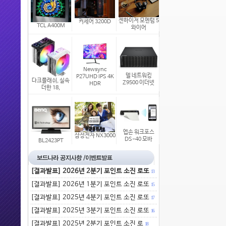
젠하이저 모멘텀 5
커세어 3200D
TCL A400M
와이어
Newsync
델 네트워킹
P27UHD IPS 4K
다크플래쉬, 실속
Z9500 이더넷
HDR
더한 18,
엡손 워크포스
삼성전자 NX3000
DS-40 모바
BL2423PT
[결과발표] 2026년 2분기 포인트 소진 로또
13
[결과발표] 2026년 1분기 포인트 소진 로또
15
[결과발표] 2025년 4분기 포인트 소진 로또
17
[결과발표] 2025년 3분기 포인트 소진 로또
16
[결과발표] 2025년 2분기 포인트 소진 로
18