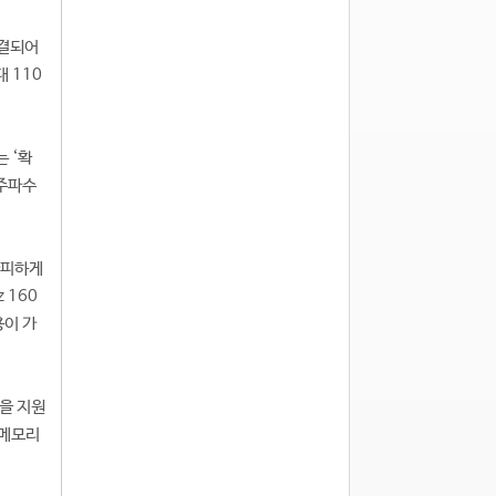
연결되어
 110
는 ‘확
 주파수
가피하게
 160
용이 가
격을 지원
 메모리