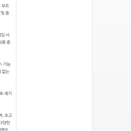
N 포트
 및 중
게임 서
사용 중
h 기능
에 없는
신호 세기
며, 초고
 다양한
이벤트