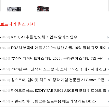
보드나라 최신 기사
AMD, AI 추론 반도체 기업 타알라스 인수
[01/30]
DRAM 부족에 애플 A20 Pro 생산 차질, 10억 달러 규모 웨이
[01/30]
퍼 대기
'부산인디커넥트페스티벌 2026', 온라인 페스티벌 7일 공식
[01/30]
개막... 22일간 진행
2028년부터 신작 디스크 없다, 소니 PS5 신규 패키지에 경고
[01/30]
문 추가
원스토어, 앱마켓 최초 AI 창작 게임 전문관 AI Games 오픈
[01/30]
마이크로닉스, EZDIY-FAB RH01 ARGB 메모리 히트싱크 출
[01/30]
시
서린씨앤아이, 팀그룹 노트북용 메모리 엘리트 DDR5
[01/30]