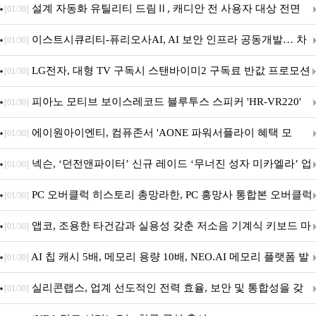
5600MHz 16GB 출시
설계 자동화 유틸리티 드림Ⅱ, 캐디안 전 사용자 대상 전면
[01/30]
무상 배포
이스트시큐리티-퓨리오사AI, AI 보안 인프라 공동개발… 차
[01/30]
세대 AI 보안 플랫폼 구축
LG전자, 대형 TV 구독시 스탠바이미2 구독료 반값 프로모션
[01/30]
피아노 모티브 보이스레코드 블루투스 스피커 'HR-VR220'
[01/30]
출시
에이원아이엔티, 컴퓨존서 'AONE 파워서플라이 혜택 모
[01/30]
음.ZIP' 이벤트 진행
넥슨, ‘던전앤파이터’ 신규 레이드 ‘무너진 성자 미카엘라’ 업
[01/30]
데이트!
PC 오버클럭 히스토리 총망라한, PC 흥망사 통합본 오버클럭
[01/30]
특집(1-4편)
앱코, 조용한 타건감과 실용성 갖춘 저소음 기계식 키보드 마
[01/30]
우스 세트 'KM580' 출시
AI 칩 캐시 5배, 메모리 용량 10배, NEO.AI 메모리 플랫폼 발
[01/30]
표
실리콘랩스, 업계 선도적인 전력 효율, 보안 및 통합성을 갖
[01/30]