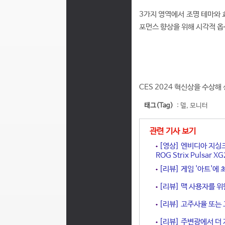
3가지 영역에서 조명 테마와 효과
포먼스 향상을 위해 시각적 옵션
CES 2024 혁신상을 수상해
태그(Tag)
:
델
,
모니터
관련 기사 보기
[영상] 엔비디아 지싱크
ROG Strix Pulsar 
[리뷰] 게임 '아트'에
[리뷰] 맥 사용자를 위
[리뷰] 고주사율 또는 
[리뷰] 주변광에서 더 