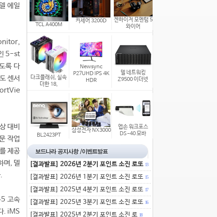
 델 에일
젠하이저 모멘텀 5
커세어 3200D
TCL A400M
와이어
itor,
 5-st
하도록 다
Newsync
델 네트워킹
P27UHD IPS 4K
조도 센서
다크플래쉬, 실속
Z9500 이더넷
HDR
더한 18,
rtVie
색상 대비
엡손 워크포스
삼성전자 NX3000
DS-40 모바
BL2423PT
문 작업
과를 제공
하며, 델
[결과발표] 2026년 2분기 포인트 소진 로또
13
.
[결과발표] 2026년 1분기 포인트 소진 로또
15
[결과발표] 2025년 4분기 포인트 소진 로또
17
45 고속
[결과발표] 2025년 3분기 포인트 소진 로또
16
. iMS
[결과발표] 2025년 2분기 포인트 소진 로
18