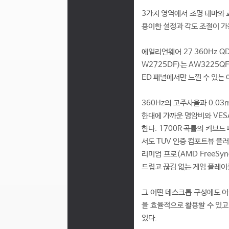
3가지 영역에서 조명 테마와 효과
용이한 설정과 각도 조절이 
에일리언웨어 27 360Hz QD-
W2725DF)는 AW3225QF
ED 패널에서만 느낄 수 있는
360Hz의 고주사율과 0.03
한대에 가까운 명암비와 VESA 
한다. 1700R 곡률의 커브드 
서도 TUV 인증 컴포트뷰 플러스
리미엄 프로(AMD FreeSync
드럽고 끊김 없는 게임 플레이
그 어떤 데스크톱 구성에도 
을 효율적으로 활용할 수 있고
있다.