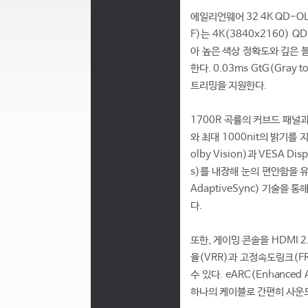
에일리언웨어 32 4K QD-OLE
F)는 4K(3840x2160) 
아 높은 색상 정확도와 깊은 
한다. 0.03ms GtG(Gra
트리밍을 지원한다.
1700R 곡률의 커브드 패널과 
와 최대 1000nit의 밝기를
olby Vision)과 VESA 
s)를 내장해 눈의 편안함을 유
AdaptiveSync) 기술을
다.
또한, 게이밍 콘솔을 HDMI 
율(VRR)과 고정속도링크(FRL
수 있다. eARC(Enhance
하나의 케이블로 간편히 사운드바