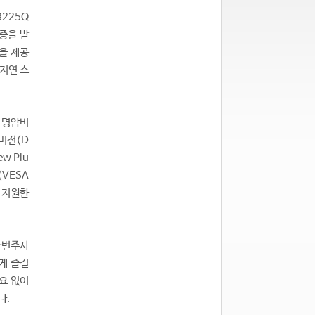
3225Q
인증을 받
을 제공
저지연 스
운 명암비
 비전(D
w Plu
(VESA
를 지원한
 가변주사
하게 즐길
필요 없이
다.