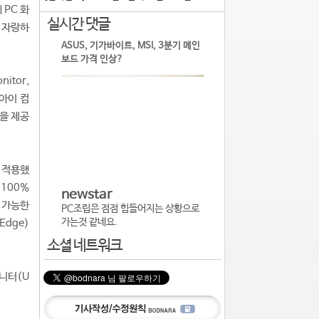
 PC 화
실시간 댓글
 자랑하
ASUS, 기가바이트, MSI, 3분기 메인
보드 가격 인상?
itor,
 아이 컴
능을 제공
 적용했
 100%
newstar
 가능한
PC조립은 점점 힘들어지는 상황으로
가는것 같네요.
Edge)
소셜 네트워크
모니터(U