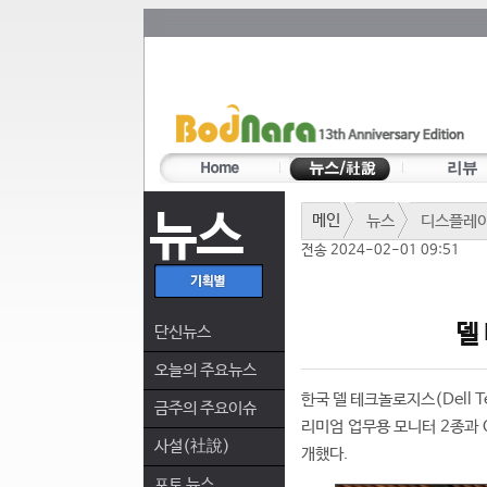
뉴스
메인
뉴스
디스플레
전송 2024-02-01 09:51
델
단신뉴스
오늘의 주요뉴스
한국 델 테크놀로지스(Dell T
금주의 주요이슈
리미엄 업무용 모니터 2종과 
사설(社說)
개했다.
포토 뉴스