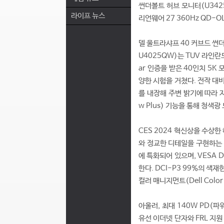
썬더볼트 허브 모니터(U3425
라이프 뉴스
리언웨어 27 360Hz QD-O
델 울트라샤프 40 커브드 썬더볼트 
U4025QW)는 TUV 라인란드(
ar 인증을 받은 40인치 5
양한 시험을 거쳤다. 전작 대비
를 내장해 주변 밝기에 따라 
w Plus) 기능을 통해 청색
CES 2024 혁신상을 수상한
와 정교한 디테일을 구현하는 
에 특화되어 있으며, VESA Di
한다. DCI-P3 99%의 색재
컬러 매니지먼트(Dell Colo
아울러, 최대 140W PD(파워
유선 이더넷 단자와 FRL 지원 H