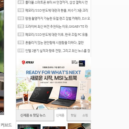
폴더블 스마트폰 부터 AI 안경까지, 삼성 갤럭시 언
팩 20
메모리/SSD 반도체 대란과 환율, 비수기 3중 크리
를 맞는
망원 촬영까지 가능한 듀얼 렌즈 짐벌 카메라, DJI 오
즈
드라이버 최신 버전 추천되는 이유,GIGABYTE 라
데온 RX 7
메모리/SSD 반도체 대란 이후, 한국 조립 PC 유통
시장은
흔들리지 않는 편안함에 시원함을 더하다, 잘만
CNPS12X
인텔 2분기 실적과 향후 전망, 그리고 최신 뉴스를 정
리
 커브드