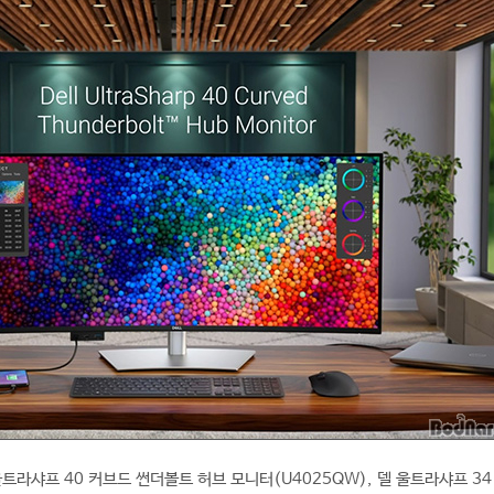
트라샤프 40 커브드 썬더볼트 허브 모니터(U4025QW), 델 울트라샤프 34