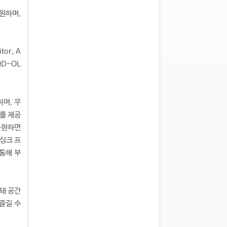
지원하며,
or, A
QD-OL
하며, 무
도를 제공
 구현하면
리싱크 프
 통해 부
돼 공간
즐길 수