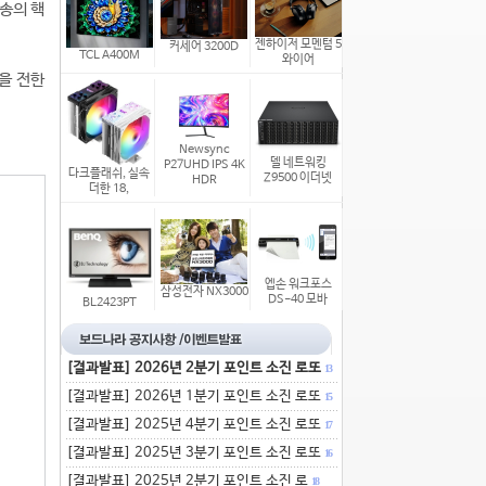
송의 핵
젠하이저 모멘텀 5
커세어 3200D
TCL A400M
와이어
을 전한
Newsync
델 네트워킹
P27UHD IPS 4K
다크플래쉬, 실속
Z9500 이더넷
HDR
더한 18,
엡손 워크포스
삼성전자 NX3000
DS-40 모바
BL2423PT
[결과발표] 2026년 2분기 포인트 소진 로또
13
[결과발표] 2026년 1분기 포인트 소진 로또
15
[결과발표] 2025년 4분기 포인트 소진 로또
17
[결과발표] 2025년 3분기 포인트 소진 로또
16
[결과발표] 2025년 2분기 포인트 소진 로
18