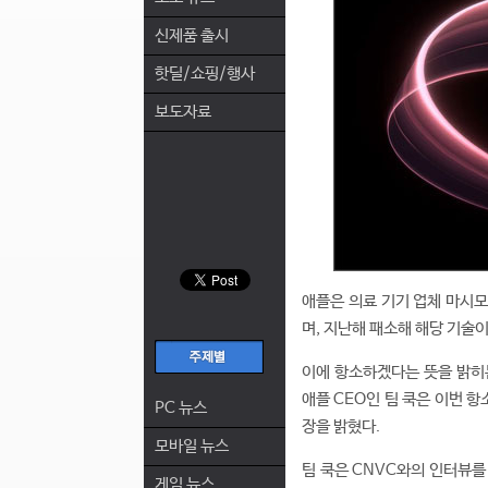
신제품 출시
핫딜/쇼핑/행사
보도자료
애플은 의료 기기 업체 마시모
며, 지난해 패소해 해당 기술이
이에 항소하겠다는 뜻을 밝히는
애플 CEO인 팀 쿡은 이번 항
PC 뉴스
장을 밝혔다.
모바일 뉴스
팀 쿡은 CNVC와의 인터뷰를
게임 뉴스