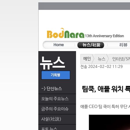
뉴스
메인
뉴스
인터넷/S
전송 2024-02-02 11:29
팀쿡, 애플 워치 
-> 단신뉴스
오늘의 주요뉴스
애플 CEO 팀 쿡이 특허 무
금주의 주요이슈
사설(社說)
포토 뉴스