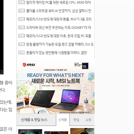
합리적 게이밍 PC를 위한 새로운 CPU, AMD 라이
젠 7 7700
폴더블 스마트폰 부터 AI 안경까지, 삼성 갤럭시 언
팩 20
메모리/SSD 반도체 대란과 환율, 비수기 3중 크리
를 맞는
드라이버 최신 버전 추천되는 이유,GIGABYTE 라
데온 RX 7
메모리/SSD 반도체 대란 이후, 한국 조립 PC 유통
시장은
망원 촬영까지 가능한 듀얼 렌즈 짐벌 카메라, DJI 오
즈
흔들리지 않는 편안함에 시원함을 더하다, 잘만
CNPS12X
진행 중이
았다.
있는데,
있다는 입
많은 이