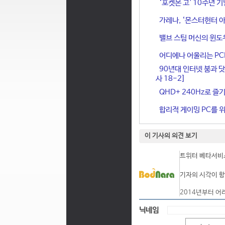
‘포켓몬 고' 10주년 
가레나, ‘몬스터헌터 아
밸브 스팀 머신의 윈도
어디에나 어울리는 PCIe 
90년대 인터넷 붐과 닷
사 18-2]
QHD+ 240Hz로 즐기
합리적 게이밍 PC를 위한
이 기사의 의견 보기
트위터 베타서비스
기자의 시각이 항
2014년부터 어
닉네임