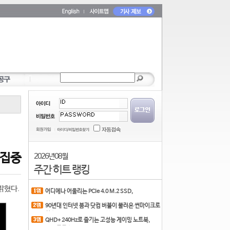
 집중
2026년 08월
주간 히트 랭킹
밝혔다.
어디에나 어울리는 PCIe 4.0 M.2 SSD,
COLORFUL CN700 PR
90년대 인터넷 붐과 닷컴 버블이 불러온 썬마이크로
시스
QHD+ 240Hz로 즐기는 고성능 게이밍 노트북,
MSI 크로스