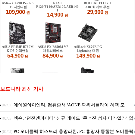
보드나라 최신 기사
에이원아이엔티, 컴퓨존서 'AONE 파워서플라이 혜택 모
[02/05]
음.ZIP' 이벤트 진행
넥슨, ‘던전앤파이터’ 신규 레이드 ‘무너진 성자 미카엘라’ 업
[02/05]
데이트!
PC 오버클럭 히스토리 총망라한, PC 흥망사 통합본 오버클럭
[02/05]