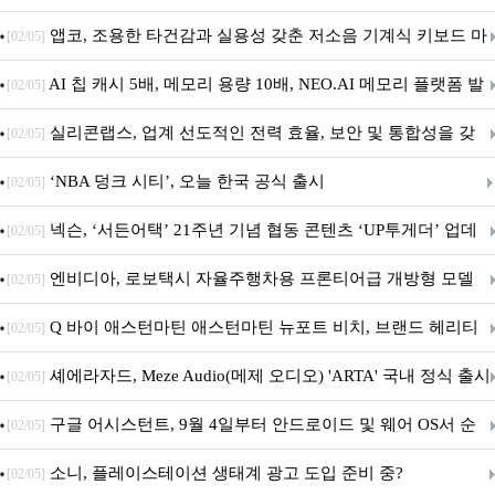
특집(1-4편)
앱코, 조용한 타건감과 실용성 갖춘 저소음 기계식 키보드 마
[02/05]
우스 세트 'KM580' 출시
AI 칩 캐시 5배, 메모리 용량 10배, NEO.AI 메모리 플랫폼 발
[02/05]
표
실리콘랩스, 업계 선도적인 전력 효율, 보안 및 통합성을 갖
[02/05]
춘 초저전력 블루투스 LE SoC ‘BG2B’ 공개
‘NBA 덩크 시티’, 오늘 한국 공식 출시
[02/05]
넥슨, ‘서든어택’ 21주년 기념 협동 콘텐츠 ‘UP투게더’ 업데
[02/05]
이트
엔비디아, 로보택시 자율주행차용 프론티어급 개방형 모델
[02/05]
‘알파마요 2 슈퍼’ 상업적 이용 가능
Q 바이 애스턴마틴 애스턴마틴 뉴포트 비치, 브랜드 헤리티
[02/05]
지 담은 ‘헤리티지 에디션 컬렉션’ 공개
셰에라자드, Meze Audio(메제 오디오) 'ARTA' 국내 정식 출시
[02/05]
구글 어시스턴트, 9월 4일부터 안드로이드 및 웨어 OS서 순
[02/05]
차 서비스 종료
소니, 플레이스테이션 생태계 광고 도입 준비 중?
[02/05]