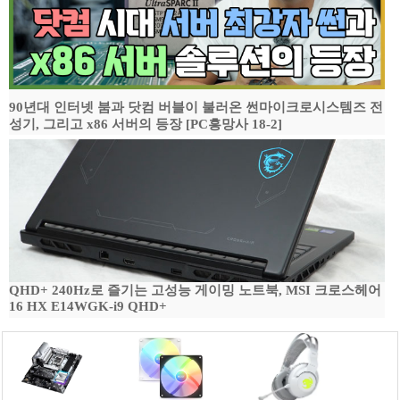
90년대 인터넷 붐과 닷컴 버블이 불러온 썬마이크로시스템즈 전
성기, 그리고 x86 서버의 등장 [PC흥망사 18-2]
QHD+ 240Hz로 즐기는 고성능 게이밍 노트북, MSI 크로스헤어
16 HX E14WGK-i9 QHD+