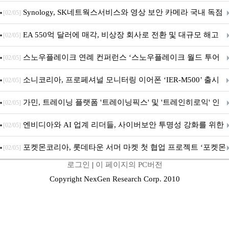
Synology, SK네트웍스서비스와 영상 보안 카메라 국내 독점
[02/05]
판매 파트너십 체결
EA 550억 달러에 매각, 비상장 회사로 전환 및 대규모 해고
[02/05]
전망
스노우플레이크 연례 컨퍼런스 ‘스노우플레이크 월드 투어
[02/05]
서울’ 개최
소니코리아, 프로페셔널 모니터링 이어폰 ‘IER-M500’ 출시
[02/05]
가민, 트레이닝 플랫폼 '트레이닝픽스' 및 '트레인히로익' 인
[02/05]
수로 선수와 코치에 맞춤형 훈련 지원 확대
엔비디아와 AI 업계 리더들, 사이버보안 투명성 강화를 위한
[02/05]
SAFE 가이드라인 제안
포켓몬코리아, 롯데타운 서머 마켓 첫 협업 프로젝트 ‘포켓몬
[02/05]
로그인
|
이 페이지의 PC버전
별빛낙원’ 개최
Copyright NexGen Research Corp. 2010