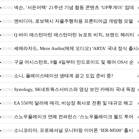
넥슨, ‘서든어택’ 21주년 기념 협동 콘텐츠 ‘UP투게더’ 업데
[02/06]
이트
엔비디아, 로보택시 자율주행차용 프론티어급 개방형 모델
[02/06]
‘알파마요 2 슈퍼’ 상업적 이용 가능
Q 바이 애스턴마틴 애스턴마틴 뉴포트 비치, 브랜드 헤리티
[02/06]
지 담은 ‘헤리티지 에디션 컬렉션’ 공개
셰에라자드, Meze Audio(메제 오디오) 'ARTA' 국내 정식 출시
[02/06]
구글 어시스턴트, 9월 4일부터 안드로이드 및 웨어 OS서 순
[02/06]
차 서비스 종료
소니, 플레이스테이션 생태계 광고 도입 준비 중?
[02/06]
Synology, SK네트웍스서비스와 영상 보안 카메라 국내 독점
[02/06]
판매 파트너십 체결
EA 550억 달러에 매각, 비상장 회사로 전환 및 대규모 해고
[02/06]
전망
스노우플레이크 연례 컨퍼런스 ‘스노우플레이크 월드 투어
[02/06]
서울’ 개최
소니코리아, 프로페셔널 모니터링 이어폰 ‘IER-M500’ 출시
[02/06]