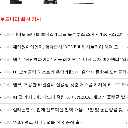
보드나라 최신 기사
피아노 모티브 보이스레코드 블루투스 스피커 'HR-VR220'
[02/06]
출시
에이원아이엔티, 컴퓨존서 'AONE 파워서플라이 혜택 모
[02/06]
음.ZIP' 이벤트 진행
넥슨, ‘던전앤파이터’ 신규 레이드 ‘무너진 성자 미카엘라’ 업
[02/06]
데이트!
PC 오버클럭 히스토리 총망라한, PC 흥망사 통합본 오버클럭
[02/06]
특집(1-4편)
앱코, 조용한 타건감과 실용성 갖춘 저소음 기계식 키보드 마
[02/06]
우스 세트 'KM580' 출시
AI 칩 캐시 5배, 메모리 용량 10배, NEO.AI 메모리 플랫폼 발
[02/06]
표
실리콘랩스, 업계 선도적인 전력 효율, 보안 및 통합성을 갖
[02/06]
춘 초저전력 블루투스 LE SoC ‘BG2B’ 공개
‘NBA 덩크 시티’, 오늘 한국 공식 출시
[02/06]