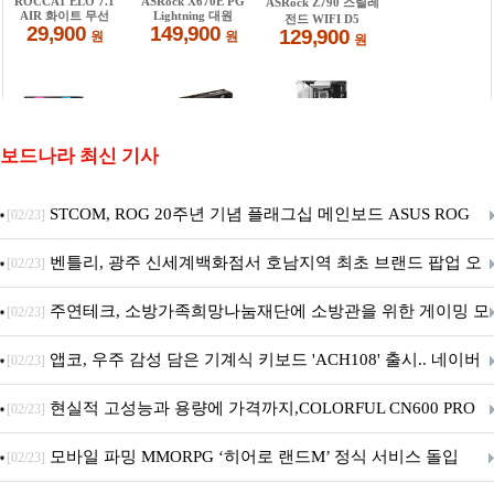
보드나라 최신 기사
STCOM, ROG 20주년 기념 플래그십 메인보드 ASUS ROG
[02/23]
Crosshair X870E EDITION 20 국내 출시 예정
벤틀리, 광주 신세계백화점서 호남지역 최초 브랜드 팝업 오
[02/23]
픈
주연테크, 소방가족희망나눔재단에 소방관을 위한 게이밍 모
[02/23]
니터·스마트 펫 침대 기부
앱코, 우주 감성 담은 기계식 키보드 'ACH108' 출시.. 네이버
[02/23]
브랜드데이 기획전 진행
현실적 고성능과 용량에 가격까지,COLORFUL CN600 PRO
[02/23]
M.2 NVMe 디앤디컴 1TB
모바일 파밍 MMORPG ‘히어로 랜드M’ 정식 서비스 돌입
[02/23]