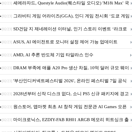
셰에라자드, Questyle Audio(퀘스타일 오디오) 'M18i Max' 국
[02/23]
내 정식 출시
그라비티 게임 어라이즈(GGA), 인디 게임 전시회 ‘도쿄 게임
[02/23]
던전 13’ 참가!
SD건담 지 제네레이션 이터널, 인기 스토리 이벤트 ‘라크로
[02/23]
아의 용사’ 재개최 및 풍성한 기념 이벤트 실시!
ASUS, AI 에이전트로 모니터 설정 제어 가능 업데이트
[02/23]
AMD, AI 추론 반도체 기업 타알라스 인수
[02/23]
DRAM 부족에 애플 A20 Pro 생산 차질, 10억 달러 규모 웨이
[02/23]
퍼 대기
'부산인디커넥트페스티벌 2026', 온라인 페스티벌 7일 공식
[02/23]
개막... 22일간 진행
2028년부터 신작 디스크 없다, 소니 PS5 신규 패키지에 경고
[02/23]
문 추가
원스토어, 앱마켓 최초 AI 창작 게임 전문관 AI Games 오픈
[02/23]
마이크로닉스, EZDIY-FAB RH01 ARGB 메모리 히트싱크 출
[02/23]