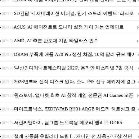
[02/19]
던전 13’ 참가!
SD건담 지 제네레이션 이터널, 인기 스토리 이벤트 ‘라크로
[02/19]
아의 용사’ 재개최 및 풍성한 기념 이벤트 실시!
ASUS, AI 에이전트로 모니터 설정 제어 가능 업데이트
[02/19]
AMD, AI 추론 반도체 기업 타알라스 인수
[02/19]
DRAM 부족에 애플 A20 Pro 생산 차질, 10억 달러 규모 웨이
[02/19]
퍼 대기
'부산인디커넥트페스티벌 2026', 온라인 페스티벌 7일 공식
[02/19]
개막... 22일간 진행
2028년부터 신작 디스크 없다, 소니 PS5 신규 패키지에 경고
[02/19]
문 추가
원스토어, 앱마켓 최초 AI 창작 게임 전문관 AI Games 오픈
[02/19]
마이크로닉스, EZDIY-FAB RH01 ARGB 메모리 히트싱크 출
[02/19]
시
서린씨앤아이, 팀그룹 노트북용 메모리 엘리트 DDR5
[02/19]
5600MHz 16GB 출시
설계 자동화 유틸리티 드림Ⅱ, 캐디안 전 사용자 대상 전면
[02/19]