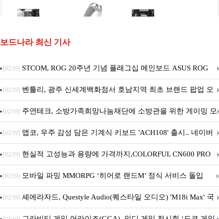
보드나라 최신 기사
STCOM, ROG 20주년 기념 플래그십 메인보드 ASUS ROG
[02/19]
Crosshair X870E EDITION 20 국내 출시 예정
벤틀리, 광주 신세계백화점서 호남지역 최초 브랜드 팝업 오
[02/19]
픈
주연테크, 소방가족희망나눔재단에 소방관을 위한 게이밍 모
[02/19]
니터·스마트 펫 침대 기부
앱코, 우주 감성 담은 기계식 키보드 'ACH108' 출시.. 네이버
[02/19]
브랜드데이 기획전 진행
현실적 고성능과 용량에 가격까지,COLORFUL CN600 PRO
[02/19]
M.2 NVMe 디앤디컴 1TB
모바일 파밍 MMORPG ‘히어로 랜드M’ 정식 서비스 돌입
[02/19]
셰에라자드, Questyle Audio(퀘스타일 오디오) 'M18i Max' 국
[02/19]
내 정식 출시
그라비티 게임 어라이즈(GGA), 인디 게임 전시회 ‘도쿄 게임