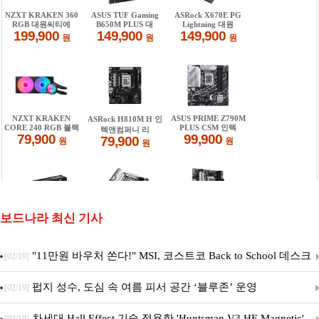
보드나라 최신 기사
"11만원 바우처 쏜다!" MSI, 코스트코 Back to School 데스크
[02/19]
탑 프로모션 진행
펍지 성수, 도심 속 여름 피서 공간 ‘블루존’ 운영
[02/19]
차세대 Hall Effect 기술 적용한 'Huntsman V3 HE Magnetic'