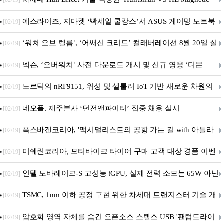
[02/19]
시리즈 출시
에스라이즈, 지마켓 ‘빡세일 쿨캉스’서 ASUS 게이밍 노트북
[02/19]
특별 프로모션 진행
‘워처 오브 렐름’, ‘어쌔신 크리드’ 컬래버레이션 8월 20일 실
[02/19]
시
넥슨, ‘오버워치’ 사전 다운로드 개시 및 신규 영웅 ‘디몬
[02/19]
(D.Mon)’ 공개!
노르딕의 nRF9151, 위성 및 셀룰러 IoT 기반 새로운 차원의
[02/19]
커넥티드 기기 개발 지원
네오플, 제주본사 ‘던전앤파이터’ 집중 채용 실시
[02/19]
폭스바겐코리아, '맥시멀리스트의 공항 가는 길 with 아틀라
[02/19]
스' 이벤트 실시
미쉐린코리아, 모터바이크 타이어 구매 고객 대상 경품 이벤
[02/19]
트 진행
인텔 노바레이크-S 고성능 iGPU, 실제 전력 소모는 65W 아닌
[02/19]
40W?
TSMC, 1nm 이하 공정 구현 위한 차세대 트랜지스터 기술 개
[02/19]
발
암호화 영역 자체를 숨긴 오픈소스 스텔스 USB '팬텀드라이
[02/19]