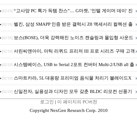
브' 공개
“고사양 PC 특가 득템 찬스”… G마켓, '인텔 게이머 데이' 진
[02/19]
행
벨킨, 삼성 SMAPP 인증 받은 갤럭시 Z8 액세서리 컬렉션 출
[02/19]
시
보스(BOSE), 더욱 강력해진 노이즈 캔슬링과 몰입형 사운드
[02/19]
의 ‘QC 헤드폰 2세대’ 출시
서린씨앤아이, 아틱 리퀴드 프리저 III 프로 시리즈 구매 고객
[02/19]
대상 P12 프로 PST 증정 프로모션 진행
시스템베이스, USB to Serial 2포트 컨버터 Multi-2/USB all 출
[02/19]
시
스마트카라, 5L 대용량 프리미엄 음식물 처리기 블레이드X
[02/19]
그라나이트S 출시
신일전자, 실용성과 디자인 모두 갖춘 BLDC 리모컨 선풍기
[02/19]
로그인
|
이 페이지의 PC버전
출시
Copyright NexGen Research Corp. 2010