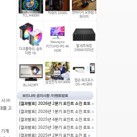
젠하이저 모멘텀 5
커세어 3200D
TCL A400M
와이어
Newsync
델 네트워킹
P27UHD IPS 4K
다크플래쉬, 실속
Z9500 이더넷
HDR
더한 18,
엡손 워크포스
삼성전자 NX3000
DS-40 모바
BL2423PT
 시 ㈜
[결과발표] 2026년 2분기 포인트 소진 로또
13
태를 고
[결과발표] 2026년 1분기 포인트 소진 로또
15
[결과발표] 2025년 4분기 포인트 소진 로또
17
[결과발표] 2025년 3분기 포인트 소진 로또
16
 기계
[결과발표] 2025년 2분기 포인트 소진 로
18