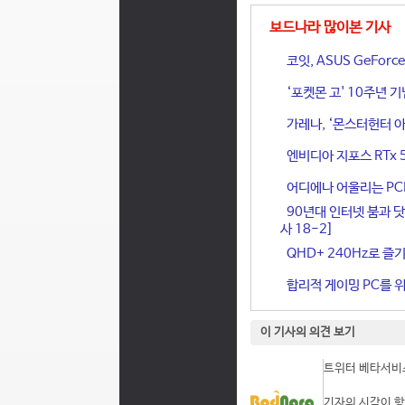
보드나라 많이본 기사
코잇, ASUS GeFor
‘포켓몬 고' 10주년 
가레나, ‘몬스터헌터 아
엔비디아 지포스 RTx 
어디에나 어울리는 PCIe 
90년대 인터넷 붐과 닷
사 18-2]
QHD+ 240Hz로 즐기
합리적 게이밍 PC를 위한
이 기사의 의견 보기
트위터 베타서비스
기자의 시각이 항