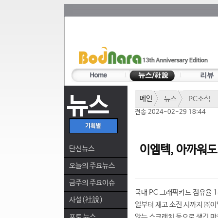
뉴스
메인
뉴스
PC소식
전송 2024-02-29 18:44
이엠텍, 아까워도
단신뉴스
오늘의 주요뉴스
금주의 주요이슈
국내 PC 그래픽카드 점유율 
사설(社說)
일부터 재고 소진 시까지 ㈜이
포토 뉴스
않는 스크래치 등으로 생긴 마