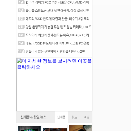
합리적 게이밍 PC를 위한 새로운 CPU, AMD 라이
젠 7 7700
폴더블 스마트폰 부터 AI 안경까지, 삼성 갤럭시 언
팩 20
메모리/SSD 반도체 대란과 환율, 비수기 3중 크리
를 맞는
망원 촬영까지 가능한 듀얼 렌즈 짐벌 카메라, DJI 오
즈
드라이버 최신 버전 추천되는 이유,GIGABYTE 라
데온 RX 7
메모리/SSD 반도체 대란 이후, 한국 조립 PC 유통
시장은
흔들리지 않는 편안함에 시원함을 더하다, 잘만
CNPS12X