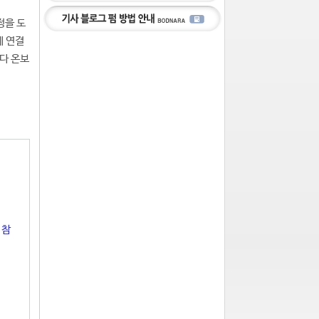
정을 도
에 연결
다 온보
 참