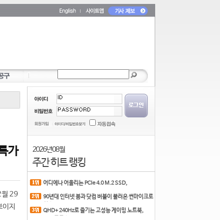
퍼특가
2026년 08월
주간 히트 랭킹
어디에나 어울리는 PCIe 4.0 M.2 SSD,
COLORFUL CN700 PR
월 29
90년대 인터넷 붐과 닷컴 버블이 불러온 썬마이크로
시스
 보이지
QHD+ 240Hz로 즐기는 고성능 게이밍 노트북,
MSI 크로스