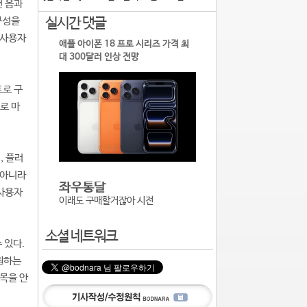
건 음과
구성을
실시간 댓글
 사용자
애플 아이폰 18 프로 시리즈 가격 최
대 300달러 인상 전망
트로 구
로 마
, 플러
 아니라
좌우통달
 사용자
이래도 구매할거잖아 시전
소셜 네트워크
 있다.
원하는
손목을 안