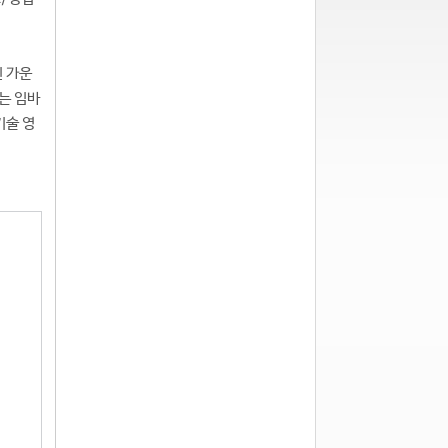
인 가운
는 임바
기술 영