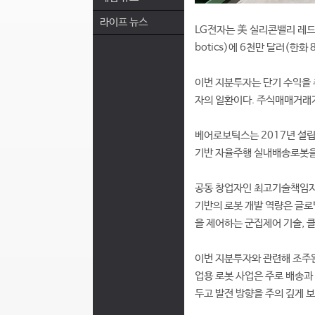
라이프 뉴스
LG전자는 美 실리콘밸리 레드
botics)에 6천만 달러(한
이번 지분투자는 단기 수익을
자의 일환이다. 주식매매거래
베어로보틱스는 2017년 설립
기반 자율주행 실내배송로봇을 
공동 창업자인 최고기술책임자(
기반의 로봇 개발 역량은 글로
을 제어하는 군집제어 기술, 
이번 지분투자와 관련해 조주완
업용 로봇 사업은 주로 배송과
두고 발전 방향을 주의 깊게 보