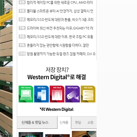
합리적 게이밍 PC를 위한 새로운 CPU, AMD 라이
젠 7 7700
폴더블 스마트폰 부터 AI 안경까지, 삼성 갤럭시 언
팩 20
메모리/SSD 반도체 대란과 환율, 비수기 3중 크리
를 맞는
드라이버 최신 버전 추천되는 이유,GIGABYTE 라
데온 RX 7
메모리/SSD 반도체 대란 이후, 한국 조립 PC 유통
시장은
흔들리지 않는 편안함에 시원함을 더하다, 잘만
CNPS12X
망원 촬영까지 가능한 듀얼 렌즈 짐벌 카메라, DJI 오
즈