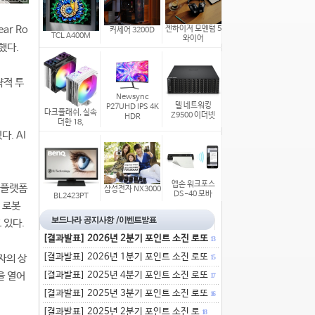
r Ro
젠하이저 모멘텀 5
커세어 3200D
TCL A400M
와이어
했다.
략적 투
Newsync
델 네트워킹
P27UHD IPS 4K
다크플래쉬, 실속
Z9500 이더넷
HDR
더한 18,
. AI
엡손 워크포스
 플랫폼
삼성전자 NX3000
DS-40 모바
BL2423PT
 로봇
 있다.
[결과발표] 2026년 2분기 포인트 소진 로또
13
[결과발표] 2026년 1분기 포인트 소진 로또
자의 상
15
을 열어
[결과발표] 2025년 4분기 포인트 소진 로또
17
[결과발표] 2025년 3분기 포인트 소진 로또
16
[결과발표] 2025년 2분기 포인트 소진 로
18