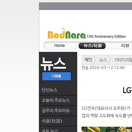
뉴스
메인
뉴스
기타디지
전송 2024-03-12 12:40
LG
단신뉴스
오늘의 주요뉴스
LG전자(대표이사 조주완)가 
금주의 주요이슈
업의 역량 고도화에 속도를 낸
사설(社說)
포토 뉴스