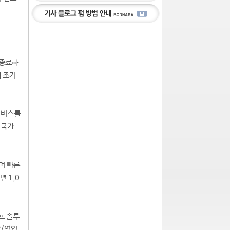
 종료하
의 조기
서비스를
 국가
며 빠른
 1,0
프 솔루
R/영업