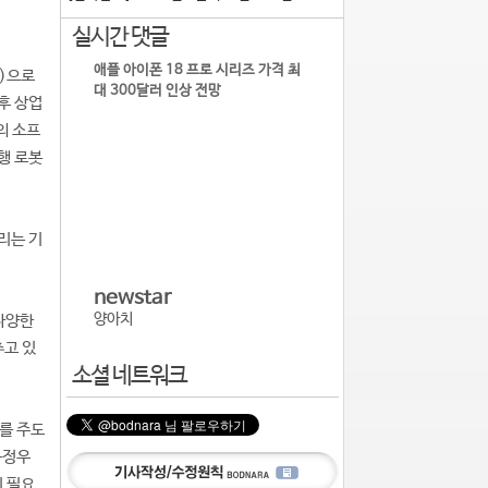
실시간 댓글
애플 아이폰 18 프로 시리즈 가격 최
s)으로
대 300달러 인상 전망
후 상업
의 소프
행 로봇
리는 기
newstar
양아치
 다양한
추고 있
소셜 네트워크
를 주도
하정우
이 필요