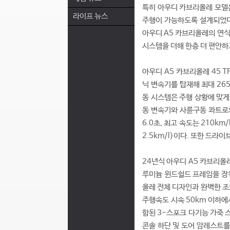
특히 아우디 카브리올레 모델
라이프 뉴스
주행이 가능하도록 설계되었다.
아우디 A5 카브리올레의 연식
시스템을 더해 한층 더 편안하
아우디 A5 카브리올레 45 T
닉 변속기를 탑재해 최대 265
동 시스템은 주행 상황에 맞게
동 변속기와 사륜구동 콰트로의
6.0초, 최고 속도는 210km
2.5km/l)이다. 또한 드라
24년식 아우디 A5 카브리올레
루미늄 윈드쉴드 프레임을 장착
올레 전체 디자인과 완벽한 조
주행속도 시속 50km 이하에
함된 3-스포크 다기능 가죽 
콘솔 하단 및 도어 암레스트를