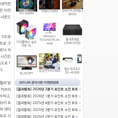
이내믹한
은 이전
젠하이저 모멘텀 5
커세어 3200D
TCL A400M
와이어
 사운드
단 S트로
Newsync
델 네트워킹
P27UHD IPS 4K
다크플래쉬, 실속
콰트로 구
Z9500 이더넷
HDR
더한 18,
로닉 자
 시간은
속도로 1
다.
엡손 워크포스
삼성전자 NX3000
DS-40 모바
BL2423PT
 휠과 알
 카브리
[결과발표] 2026년 2분기 포인트 소진 로또
13
수하고,
[결과발표] 2026년 1분기 포인트 소진 로또
15
능이 포
[결과발표] 2025년 4분기 포인트 소진 로또
17
와 센터
[결과발표] 2025년 3분기 포인트 소진 로또
16
포츠 시
[결과발표] 2025년 2분기 포인트 소진 로
18