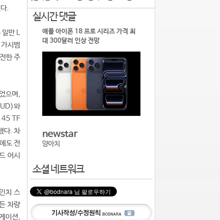
다.
실시간 댓글
애플 아이폰 18 프로 시리즈 가격 최
 일반 L
대 300달러 인상 전망
 가시범
전한 주
었으며,
UD)와
45 TF
다. 차
newstar
에도 전
양아치
드 어시
소셜 네트워크
3인치 스
든 차량
게이션,