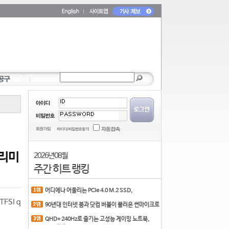
프리미
2026년 08월
주간 히트 랭킹
어디에나 어울리는 PCIe 4.0 M.2 SSD,
COLORFUL CN700 PR
FSI q
90년대 인터넷 붐과 닷컴 버블이 불러온 썬마이크로
시스
QHD+ 240Hz로 즐기는 고성능 게이밍 노트북,
MSI 크로스