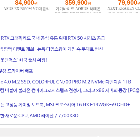
ce RTX 그래픽카드 국내 공식 유통 확대 RTX 50 시리즈 공급
기념 깜짝 이벤트 개최! 뉴욕 타임스퀘어 게임 속 무대로 변신
웃랜더스’ 한국 출시 확정!
우용 드라이버 배포
4.0 M.2 SSD, COLORFUL CN700 PRO M.2 NVMe 디앤디컴 1TB
컴 버블이 불러온 썬마이크로시스템즈 전성기, 그리고 x86 서버의 등장 [PC
는 고성능 게이밍 노트북, MSI 크로스헤어 16 HX E14WGK-i9 QHD+
 새로운 CPU, AMD 라이젠 7 7700X3D