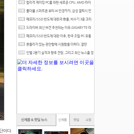
합리적 게이밍 PC를 위한 새로운 CPU, AMD 라이
젠 7 7700
폴더블 스마트폰 부터 AI 안경까지, 삼성 갤럭시 언
팩 20
메모리/SSD 반도체 대란과 환율, 비수기 3중 크리
를 맞는
드라이버 최신 버전 추천되는 이유,GIGABYTE 라
데온 RX 7
메모리/SSD 반도체 대란 이후, 한국 조립 PC 유통
시장은
흔들리지 않는 편안함에 시원함을 더하다, 잘만
CNPS12X
인텔 2분기 실적과 향후 전망, 그리고 최신 뉴스를 정
리
단이다.