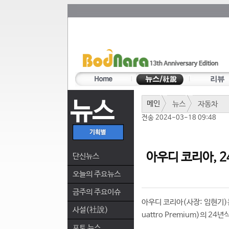
뉴스
메인
뉴스
자동차
전송 2024-03-18 09:48
아우디 코리아, 2
단신뉴스
오늘의 주요뉴스
금주의 주요이슈
아우디 코리아(사장: 임현기)는 아
사설(社說)
uattro Premium)의 2
포토 뉴스