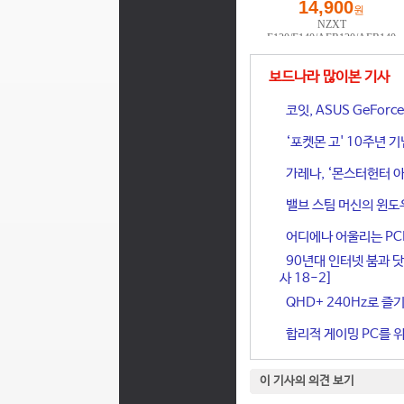
보드나라 많이본 기사
코잇, ASUS GeFor
‘포켓몬 고' 10주년 
가레나, ‘몬스터헌터 아
밸브 스팀 머신의 윈도
어디에나 어울리는 PCIe 
90년대 인터넷 붐과 닷
사 18-2]
QHD+ 240Hz로 즐기
합리적 게이밍 PC를 위한
이 기사의 의견 보기