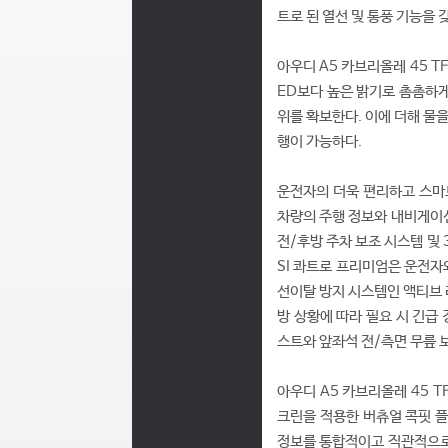
트로 된 열선 및 통풍 기능을
아우디 A5 카브리올레 45 T
ED보다 높은 밝기로 촘촘하게
위를 확보한다. 이에 더해 물
행이 가능하다.
운전자의 더욱 편리하고 스마
차량의 주행 정보와 내비게이션
전/후방 주차 보조 시스템 및 
SI 콰트로 프리미엄은 운전자
선이탈 방지 시스템인 액티브 
방 상황에 따라 필요 시 긴급
스트와 앞좌석 전/측면 무릎 
아우디 A5 카브리올레 45 T
크린을 적용한 버츄얼 콕핏 플
정보를 통합적이고 직관적으로