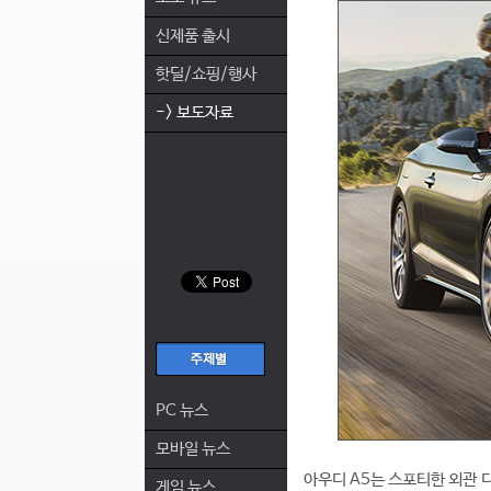
신제품 출시
핫딜/쇼핑/행사
-> 보도자료
PC 뉴스
모바일 뉴스
아우디 A5는 스포티한 외관 
게임 뉴스