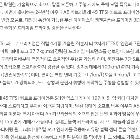
은 탁월한 기술력으로 소프트 탑을 오픈하고 주행 시에도 쿠페 모델 특유의 다
 이번에 출시하는 24년식 아우디 A5 카브리올레 45 TFSI 콰트로 프리미엄
 변경 모델로, 태양광 충전이 가능한 무선 하이패스와 뱅앤올룹슨 프리미엄 3D
고 즐거운 프리미엄 드라이빙 경험을 선사한다.
FSI 콰트로 프리미엄은 직렬 4기통 가솔린 직분사 터보차저(TFSI) 엔진과 7
마력, 최대 토크 37.7kg.m의 강력한 드라이빙 퍼포먼스를 선보인다. 또한 
 구동력을 배분해 역동적이고 효율적인 주행을 가능케 하며, 운전자는 7단 S트
 조합으로 스포티함까지 경험할 수 있다. 정지상태에서 100km/h까지 가속
/h(안전제한속도)이며, 연비는 복합 연비 기준 10.7km/l(도심 9.5km/l, 고
이브 셀렉트가 장착되어, 도로 상황과 운전자 취향에 최적화된 주행을 경험할 수 있
 45 TFSI 콰트로 프리미엄은 S라인 익스테리어에 19인치 5-암 커터 디자인
해 스포티하고 우아한 외관을 자랑하며, 닫힌 상태의 소프트 탑은 아우디 A5
화를 이룬다. 특히 아우디 A5 카브리올레의 소프트 탑은 단열 효과와 방음에 우
서 15초만에 개폐가 가능하다. 실내는 블랙 헤드라이닝, 시프트 패들과 열선 기
스티어링 휠, 그레이 내추럴 오크 인레이를 적용하고 유광 블랙 센터 콘솔 엑센트
 가죽 인서트로 완성해 아늑하고 세련된 분위기를 담아냈다. 그 외에도 가죽 스