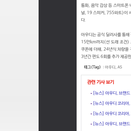
통화, 음악 감상 등 스마트폰
널, 19 스피커, 755와트)
다.
아우디는 공식 딜러사를 통해 판
15만km까지(선 도래 조건)
쿠폰에 더해, 24년식 차량을
3년간 편도 6회를 추가 제공한
태그(Tag)
:
아우디
,
A5
관련 기사 보기
[뉴스] 아우디, 브랜드
[뉴스] 아우디 코리아, 
[뉴스] 아우디 코리아,
[뉴스] 아우디, 브랜드