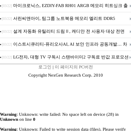
마이크로닉스, EZDIY-FAB RH01 ARGB 메모리 히트싱크 출
[03/22]
시
서린씨앤아이, 팀그룹 노트북용 메모리 엘리트 DDR5
[03/22]
5600MHz 16GB 출시
설계 자동화 유틸리티 드림Ⅱ, 캐디안 전 사용자 대상 전면
[03/22]
무상 배포
이스트시큐리티-퓨리오사AI, AI 보안 인프라 공동개발… 차
[03/22]
세대 AI 보안 플랫폼 구축
LG전자, 대형 TV 구독시 스탠바이미2 구독료 반값 프로모션
[03/22]
로그인
|
이 페이지의 PC버전
Copyright NexGen Research Corp. 2010
Warning
: Unknown: write failed: No space left on device (28) in
Unknown
on line
0
Warning
: Unknown: Failed to write session data (files). Please verify