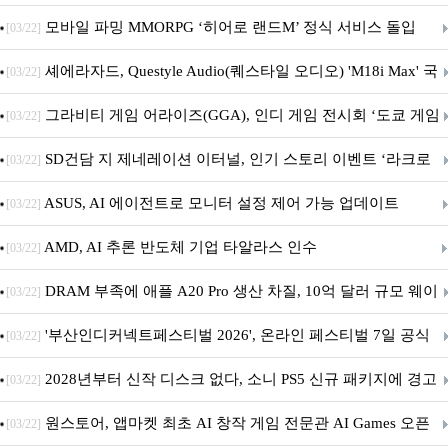
M.2 NVMe 디앤디컴 1TB
모바일 파밍 MMORPG ‘히어로 랜드M’ 정식 서비스 돌입
[03/22]
셰에라자드, Questyle Audio(퀘스타일 오디오) 'M18i Max' 국
[03/22]
내 정식 출시
그라비티 게임 어라이즈(GGA), 인디 게임 전시회 ‘도쿄 게임
[03/22]
던전 13’ 참가!
SD건담 지 제네레이션 이터널, 인기 스토리 이벤트 ‘라크로
[03/22]
아의 용사’ 재개최 및 풍성한 기념 이벤트 실시!
ASUS, AI 에이전트로 모니터 설정 제어 가능 업데이트
[03/22]
AMD, AI 추론 반도체 기업 타알라스 인수
[03/22]
DRAM 부족에 애플 A20 Pro 생산 차질, 10억 달러 규모 웨이
[03/22]
퍼 대기
'부산인디커넥트페스티벌 2026', 온라인 페스티벌 7일 공식
[03/22]
개막... 22일간 진행
2028년부터 신작 디스크 없다, 소니 PS5 신규 패키지에 경고
[03/22]
문 추가
원스토어, 앱마켓 최초 AI 창작 게임 전문관 AI Games 오픈
[03/22]