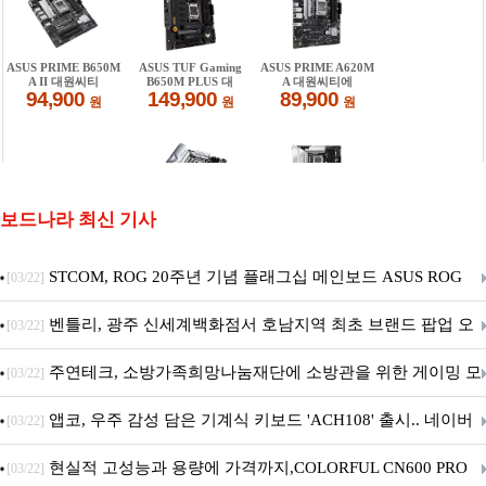
보드나라 최신 기사
STCOM, ROG 20주년 기념 플래그십 메인보드 ASUS ROG
[03/22]
Crosshair X870E EDITION 20 국내 출시 예정
벤틀리, 광주 신세계백화점서 호남지역 최초 브랜드 팝업 오
[03/22]
픈
주연테크, 소방가족희망나눔재단에 소방관을 위한 게이밍 모
[03/22]
니터·스마트 펫 침대 기부
앱코, 우주 감성 담은 기계식 키보드 'ACH108' 출시.. 네이버
[03/22]
브랜드데이 기획전 진행
현실적 고성능과 용량에 가격까지,COLORFUL CN600 PRO
[03/22]