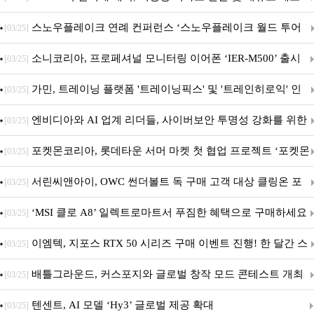
전망
스노우플레이크 연례 컨퍼런스 ‘스노우플레이크 월드 투어
[03/25]
서울’ 개최
소니코리아, 프로페셔널 모니터링 이어폰 ‘IER-M500’ 출시
[03/25]
가민, 트레이닝 플랫폼 '트레이닝픽스' 및 '트레인히로익' 인
[03/25]
수로 선수와 코치에 맞춤형 훈련 지원 확대
엔비디아와 AI 업계 리더들, 사이버보안 투명성 강화를 위한
[03/25]
SAFE 가이드라인 제안
포켓몬코리아, 롯데타운 서머 마켓 첫 협업 프로젝트 ‘포켓몬
[03/25]
별빛낙원’ 개최
서린씨앤아이, OWC 썬더볼트 독 구매 고객 대상 클링온 포
[03/25]
트 고정 홀더 증정 이벤트 앵콜 연장 진행
‘MSI 클로 A8’ 일렉트로마트서 푸짐한 혜택으로 구매하세요
[03/25]
이엠텍, 지포스 RTX 50 시리즈 구매 이벤트 진행! 한 달간 스
[03/25]
팀 월렛부터 PALIT 지포스 RTX 5060 DUAL까지 증정
배틀그라운드, 커스포지와 글로벌 창작 모드 콘테스트 개최
[03/25]
텐센트, AI 모델 ‘Hy3’ 글로벌 제공 확대
[03/25]