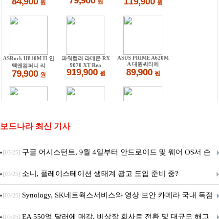
보드나라 최신 기사
구글 어시스턴트, 9월 4일부터 안드로이드 및 웨어 OS서 순
[03/25]
차 서비스 종료
소니, 플레이스테이션 생태계 광고 도입 준비 중?
[03/25]
Synology, SK네트웍스서비스와 영상 보안 카메라 국내 독점
[03/25]
판매 파트너십 체결
EA 550억 달러에 매각, 비상장 회사로 전환 및 대규모 해고
[03/25]