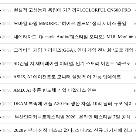
브랜드데이 기획전 진행
현실적 고성능과 용량에 가격까지,COLORFUL CN600 PRO
[03/29]
M.2 NVMe 디앤디컴 1TB
모바일 파밍 MMORPG ‘히어로 랜드M’ 정식 서비스 돌입
[03/29]
셰에라자드, Questyle Audio(퀘스타일 오디오) 'M18i Max' 국
[03/29]
내 정식 출시
그라비티 게임 어라이즈(GGA), 인디 게임 전시회 ‘도쿄 게임
[03/29]
던전 13’ 참가!
SD건담 지 제네레이션 이터널, 인기 스토리 이벤트 ‘라크로
[03/29]
아의 용사’ 재개최 및 풍성한 기념 이벤트 실시!
ASUS, AI 에이전트로 모니터 설정 제어 가능 업데이트
[03/29]
AMD, AI 추론 반도체 기업 타알라스 인수
[03/29]
DRAM 부족에 애플 A20 Pro 생산 차질, 10억 달러 규모 웨이
[03/29]
퍼 대기
'부산인디커넥트페스티벌 2026', 온라인 페스티벌 7일 공식
[03/29]
개막... 22일간 진행
2028년부터 신작 디스크 없다, 소니 PS5 신규 패키지에 경고
[03/29]