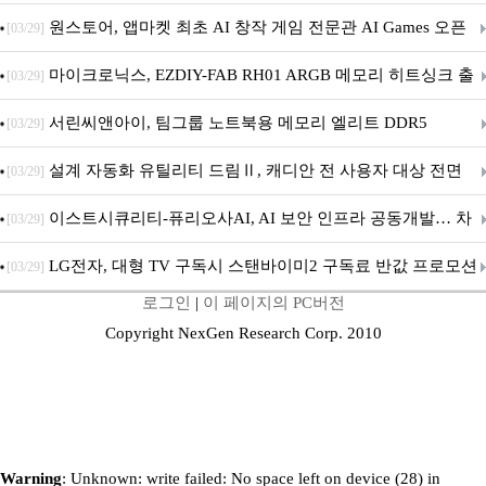
문 추가
원스토어, 앱마켓 최초 AI 창작 게임 전문관 AI Games 오픈
[03/29]
마이크로닉스, EZDIY-FAB RH01 ARGB 메모리 히트싱크 출
[03/29]
시
서린씨앤아이, 팀그룹 노트북용 메모리 엘리트 DDR5
[03/29]
5600MHz 16GB 출시
설계 자동화 유틸리티 드림Ⅱ, 캐디안 전 사용자 대상 전면
[03/29]
무상 배포
이스트시큐리티-퓨리오사AI, AI 보안 인프라 공동개발… 차
[03/29]
세대 AI 보안 플랫폼 구축
LG전자, 대형 TV 구독시 스탠바이미2 구독료 반값 프로모션
[03/29]
로그인
|
이 페이지의 PC버전
Copyright NexGen Research Corp. 2010
Warning
: Unknown: write failed: No space left on device (28) in