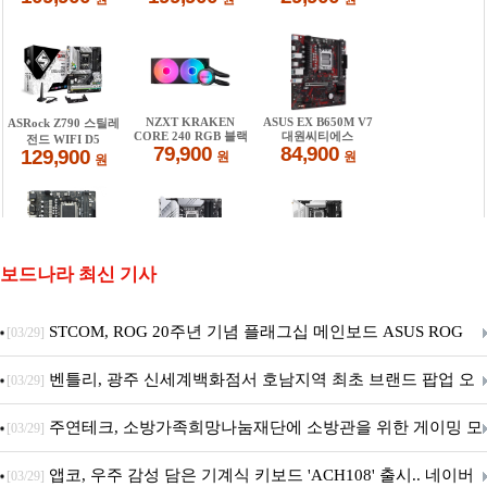
보드나라 최신 기사
STCOM, ROG 20주년 기념 플래그십 메인보드 ASUS ROG
[03/29]
Crosshair X870E EDITION 20 국내 출시 예정
벤틀리, 광주 신세계백화점서 호남지역 최초 브랜드 팝업 오
[03/29]
픈
주연테크, 소방가족희망나눔재단에 소방관을 위한 게이밍 모
[03/29]
니터·스마트 펫 침대 기부
앱코, 우주 감성 담은 기계식 키보드 'ACH108' 출시.. 네이버
[03/29]