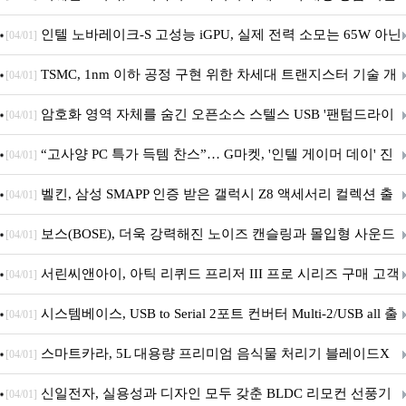
트 진행
인텔 노바레이크-S 고성능 iGPU, 실제 전력 소모는 65W 아닌
[04/01]
40W?
TSMC, 1nm 이하 공정 구현 위한 차세대 트랜지스터 기술 개
[04/01]
발
암호화 영역 자체를 숨긴 오픈소스 스텔스 USB '팬텀드라이
[04/01]
브' 공개
“고사양 PC 특가 득템 찬스”… G마켓, '인텔 게이머 데이' 진
[04/01]
행
벨킨, 삼성 SMAPP 인증 받은 갤럭시 Z8 액세서리 컬렉션 출
[04/01]
시
보스(BOSE), 더욱 강력해진 노이즈 캔슬링과 몰입형 사운드
[04/01]
의 ‘QC 헤드폰 2세대’ 출시
서린씨앤아이, 아틱 리퀴드 프리저 III 프로 시리즈 구매 고객
[04/01]
대상 P12 프로 PST 증정 프로모션 진행
시스템베이스, USB to Serial 2포트 컨버터 Multi-2/USB all 출
[04/01]
시
스마트카라, 5L 대용량 프리미엄 음식물 처리기 블레이드X
[04/01]
그라나이트S 출시
신일전자, 실용성과 디자인 모두 갖춘 BLDC 리모컨 선풍기
[04/01]