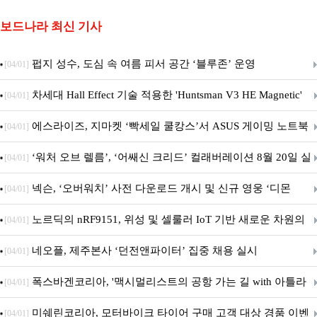
보드나라 최신 기사
펍지 성수, 도심 속 여름 피서 공간 ‘블루존’ 운영
[04/01]
차세대 Hall Effect 기술 적용한 'Huntsman V3 HE Magnetic'
[04/01]
시리즈 출시
에스라이즈, 지마켓 ‘빡세일 쿨캉스’서 ASUS 게이밍 노트북
[04/01]
특별 프로모션 진행
‘워처 오브 렐름’, ‘어쌔신 크리드’ 컬래버레이션 8월 20일 실
[04/01]
시
넥슨, ‘오버워치’ 사전 다운로드 개시 및 신규 영웅 ‘디몬
[04/01]
(D.Mon)’ 공개!
노르딕의 nRF9151, 위성 및 셀룰러 IoT 기반 새로운 차원의
[04/01]
커넥티드 기기 개발 지원
네오플, 제주본사 ‘던전앤파이터’ 집중 채용 실시
[04/01]
폭스바겐코리아, '맥시멀리스트의 공항 가는 길 with 아틀라
[04/01]
스' 이벤트 실시
미쉐린코리아, 모터바이크 타이어 구매 고객 대상 경품 이벤
[04/01]