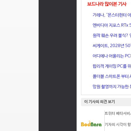
보드나라 많이본 기사
가레나, ‘몬스터헌터 아
엔비디아 지포스 RTx 
원작 훼손 우려 불식? 
씨게이트, 2028년 50
어디에나 어울리는 PCIe 
합리적 게이밍 PC를 위한
폴더블 스마트폰 부터 A
망원 촬영까지 가능한 듀
이 기사의 의견 보기
트위터 베타서비스
기자의 시각이 항