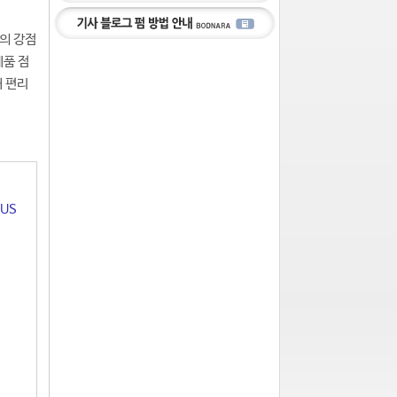
의 강점
제품 점
해 편리
US