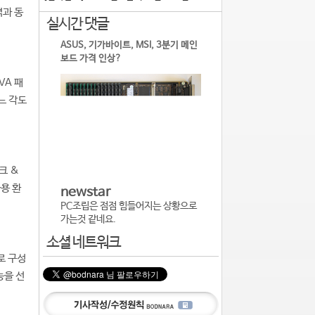
격과 동
실시간 댓글
ASUS, 기가바이트, MSI, 3분기 메인
보드 가격 인상?
VA 패
느 각도
크 &
용 환
newstar
PC조립은 점점 힘들어지는 상황으로
가는것 같네요.
소셜 네트워크
로 구성
능을 선