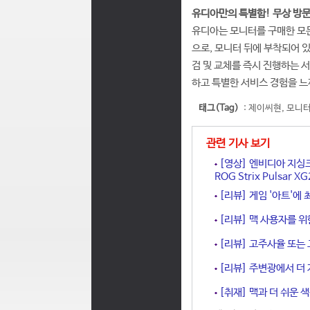
유디아만의 특별함! 무상 방문
유디아는 모니터를 구매한 모든
으로, 모니터 뒤에 부착되어 
검 및 교체를 즉시 진행하는 
하고 특별한 서비스 경험을 느
태그(Tag)
:
제이씨현
,
모니
관련 기사 보기
[영상] 엔비디아 지싱크
ROG Strix Pulsar 
[리뷰] 게임 '아트'에
[리뷰] 맥 사용자를 위
[리뷰] 고주사율 또는 
[리뷰] 주변광에서 더 
[취재] 맥과 더 쉬운 