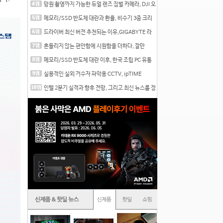
망원 촬영까지 가능한 듀얼 렌즈 짐벌 카메라, DJI 오
즈
메모리/SSD 반도체 대란과 환율, 비수기 3중 크리
를 맞는
드라이버 최신 버전 추천되는 이유,GIGABYTE 라
데온 RX 7
흔들리지 않는 편안함에 시원함을 더하다, 잘만
CNPS12X
메모리/SSD 반도체 대란 이후, 한국 조립 PC 유통
시장은
실용적인 실외 거수자 파악용 CCTV, ipTIME
C500-Outdoor
인텔 2분기 실적과 향후 전망, 그리고 최신 뉴스를 정
리