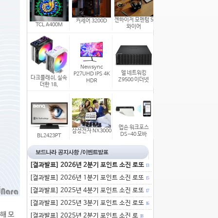
젠하이저 모멘텀 5
커세어 3200D
TCL A400M
와이어
Newsync
델 네트워킹
P27UHD IPS 4K
다크플래쉬, 실속
Z9500 이더넷
HDR
더한 18,
엡손 워크포스
삼성전자 NX3000
DS-40 모바
BL2423PT
[결과발표] 2026년 2분기 포인트 소진 로또
13
[결과발표] 2026년 1분기 포인트 소진 로또
15
[결과발표] 2025년 4분기 포인트 소진 로또
17
[결과발표] 2025년 3분기 포인트 소진 로또
16
해 모
[결과발표] 2025년 2분기 포인트 소진 로
18