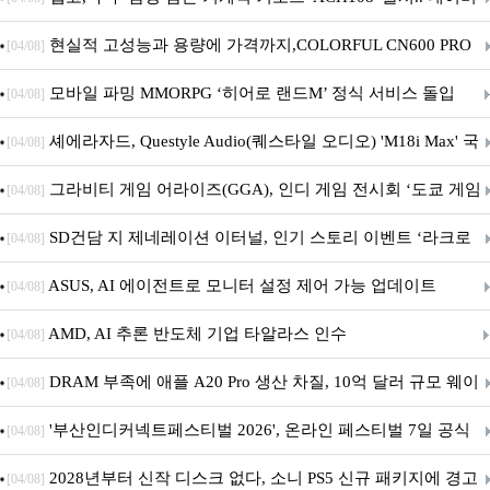
브랜드데이 기획전 진행
현실적 고성능과 용량에 가격까지,COLORFUL CN600 PRO
[04/08]
M.2 NVMe 디앤디컴 1TB
모바일 파밍 MMORPG ‘히어로 랜드M’ 정식 서비스 돌입
[04/08]
셰에라자드, Questyle Audio(퀘스타일 오디오) 'M18i Max' 국
[04/08]
내 정식 출시
그라비티 게임 어라이즈(GGA), 인디 게임 전시회 ‘도쿄 게임
[04/08]
던전 13’ 참가!
SD건담 지 제네레이션 이터널, 인기 스토리 이벤트 ‘라크로
[04/08]
아의 용사’ 재개최 및 풍성한 기념 이벤트 실시!
ASUS, AI 에이전트로 모니터 설정 제어 가능 업데이트
[04/08]
AMD, AI 추론 반도체 기업 타알라스 인수
[04/08]
DRAM 부족에 애플 A20 Pro 생산 차질, 10억 달러 규모 웨이
[04/08]
퍼 대기
'부산인디커넥트페스티벌 2026', 온라인 페스티벌 7일 공식
[04/08]
개막... 22일간 진행
2028년부터 신작 디스크 없다, 소니 PS5 신규 패키지에 경고
[04/08]