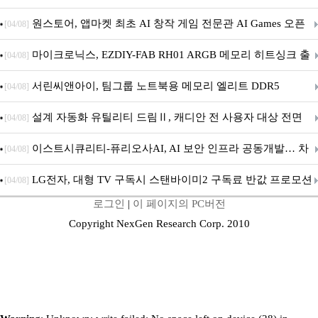
문 추가
원스토어, 앱마켓 최초 AI 창작 게임 전문관 AI Games 오픈
[04/08]
마이크로닉스, EZDIY-FAB RH01 ARGB 메모리 히트싱크 출
[04/08]
시
서린씨앤아이, 팀그룹 노트북용 메모리 엘리트 DDR5
[04/08]
5600MHz 16GB 출시
설계 자동화 유틸리티 드림Ⅱ, 캐디안 전 사용자 대상 전면
[04/08]
무상 배포
이스트시큐리티-퓨리오사AI, AI 보안 인프라 공동개발… 차
[04/08]
세대 AI 보안 플랫폼 구축
LG전자, 대형 TV 구독시 스탠바이미2 구독료 반값 프로모션
[04/08]
로그인
|
이 페이지의 PC버전
Copyright NexGen Research Corp. 2010