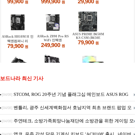
보드나라 최신 기사
STCOM, ROG 20주년 기념 플래그십 메인보드 ASUS ROG
[04/08]
Crosshair X870E EDITION 20 국내 출시 예정
벤틀리, 광주 신세계백화점서 호남지역 최초 브랜드 팝업 오
[04/08]
픈
주연테크, 소방가족희망나눔재단에 소방관을 위한 게이밍 모
[04/08]
니터·스마트 펫 침대 기부
앱코, 우주 감성 담은 기계식 키보드 'ACH108' 출시.. 네이버
[04/08]