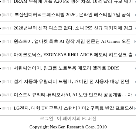
DRAM 부족에 애플 A20 Pro 생산 차질, 10억 달러 규모 웨이
[04/11]
퍼 대기
'부산인디커넥트페스티벌 2026', 온라인 페스티벌 7일 공식
[04/11]
개막... 22일간 진행
2028년부터 신작 디스크 없다, 소니 PS5 신규 패키지에 경고
[04/11]
문 추가
원스토어, 앱마켓 최초 AI 창작 게임 전문관 AI Games 오픈
[04/11]
마이크로닉스, EZDIY-FAB RH01 ARGB 메모리 히트싱크 출
[04/11]
시
서린씨앤아이, 팀그룹 노트북용 메모리 엘리트 DDR5
[04/11]
5600MHz 16GB 출시
설계 자동화 유틸리티 드림Ⅱ, 캐디안 전 사용자 대상 전면
[04/11]
무상 배포
이스트시큐리티-퓨리오사AI, AI 보안 인프라 공동개발… 차
[04/11]
세대 AI 보안 플랫폼 구축
LG전자, 대형 TV 구독시 스탠바이미2 구독료 반값 프로모션
[04/11]
로그인
|
이 페이지의 PC버전
Copyright NexGen Research Corp. 2010