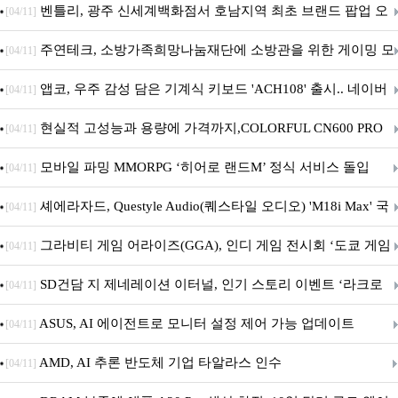
Crosshair X870E EDITION 20 국내 출시 예정
벤틀리, 광주 신세계백화점서 호남지역 최초 브랜드 팝업 오
[04/11]
픈
주연테크, 소방가족희망나눔재단에 소방관을 위한 게이밍 모
[04/11]
니터·스마트 펫 침대 기부
앱코, 우주 감성 담은 기계식 키보드 'ACH108' 출시.. 네이버
[04/11]
브랜드데이 기획전 진행
현실적 고성능과 용량에 가격까지,COLORFUL CN600 PRO
[04/11]
M.2 NVMe 디앤디컴 1TB
모바일 파밍 MMORPG ‘히어로 랜드M’ 정식 서비스 돌입
[04/11]
셰에라자드, Questyle Audio(퀘스타일 오디오) 'M18i Max' 국
[04/11]
내 정식 출시
그라비티 게임 어라이즈(GGA), 인디 게임 전시회 ‘도쿄 게임
[04/11]
던전 13’ 참가!
SD건담 지 제네레이션 이터널, 인기 스토리 이벤트 ‘라크로
[04/11]
아의 용사’ 재개최 및 풍성한 기념 이벤트 실시!
ASUS, AI 에이전트로 모니터 설정 제어 가능 업데이트
[04/11]
AMD, AI 추론 반도체 기업 타알라스 인수
[04/11]