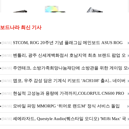
보드나라 최신 기사
STCOM, ROG 20주년 기념 플래그십 메인보드 ASUS ROG
[04/16]
Crosshair X870E EDITION 20 국내 출시 예정
벤틀리, 광주 신세계백화점서 호남지역 최초 브랜드 팝업 오
[04/16]
픈
주연테크, 소방가족희망나눔재단에 소방관을 위한 게이밍 모
[04/16]
니터·스마트 펫 침대 기부
앱코, 우주 감성 담은 기계식 키보드 'ACH108' 출시.. 네이버
[04/16]
브랜드데이 기획전 진행
현실적 고성능과 용량에 가격까지,COLORFUL CN600 PRO
[04/16]
M.2 NVMe 디앤디컴 1TB
모바일 파밍 MMORPG ‘히어로 랜드M’ 정식 서비스 돌입
[04/16]
셰에라자드, Questyle Audio(퀘스타일 오디오) 'M18i Max' 국
[04/16]