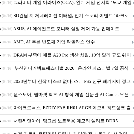
내 정식 출시
그라비티 게임 어라이즈(GGA), 인디 게임 전시회 ‘도쿄 게임
[04/16]
던전 13’ 참가!
SD건담 지 제네레이션 이터널, 인기 스토리 이벤트 ‘라크로
[04/16]
아의 용사’ 재개최 및 풍성한 기념 이벤트 실시!
ASUS, AI 에이전트로 모니터 설정 제어 가능 업데이트
[04/16]
AMD, AI 추론 반도체 기업 타알라스 인수
[04/16]
DRAM 부족에 애플 A20 Pro 생산 차질, 10억 달러 규모 웨이
[04/16]
퍼 대기
'부산인디커넥트페스티벌 2026', 온라인 페스티벌 7일 공식
[04/16]
개막... 22일간 진행
2028년부터 신작 디스크 없다, 소니 PS5 신규 패키지에 경고
[04/16]
문 추가
원스토어, 앱마켓 최초 AI 창작 게임 전문관 AI Games 오픈
[04/16]
마이크로닉스, EZDIY-FAB RH01 ARGB 메모리 히트싱크 출
[04/16]
시
서린씨앤아이, 팀그룹 노트북용 메모리 엘리트 DDR5
[04/16]
5600MHz 16GB 출시