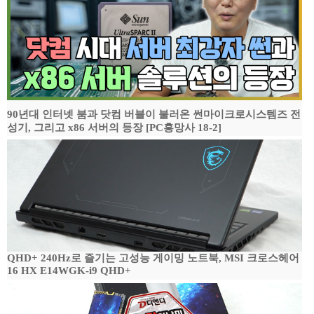
90년대 인터넷 붐과 닷컴 버블이 불러온 썬마이크로시스템즈 전
성기, 그리고 x86 서버의 등장 [PC흥망사 18-2]
QHD+ 240Hz로 즐기는 고성능 게이밍 노트북, MSI 크로스헤어
16 HX E14WGK-i9 QHD+