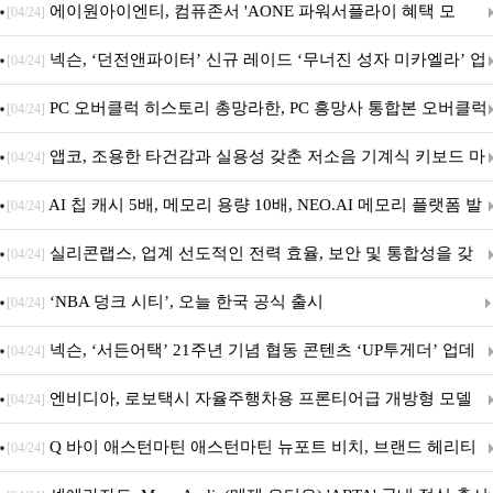
출시
에이원아이엔티, 컴퓨존서 'AONE 파워서플라이 혜택 모
[04/24]
음.ZIP' 이벤트 진행
넥슨, ‘던전앤파이터’ 신규 레이드 ‘무너진 성자 미카엘라’ 업
[04/24]
데이트!
PC 오버클럭 히스토리 총망라한, PC 흥망사 통합본 오버클럭
[04/24]
특집(1-4편)
앱코, 조용한 타건감과 실용성 갖춘 저소음 기계식 키보드 마
[04/24]
우스 세트 'KM580' 출시
AI 칩 캐시 5배, 메모리 용량 10배, NEO.AI 메모리 플랫폼 발
[04/24]
표
실리콘랩스, 업계 선도적인 전력 효율, 보안 및 통합성을 갖
[04/24]
춘 초저전력 블루투스 LE SoC ‘BG2B’ 공개
‘NBA 덩크 시티’, 오늘 한국 공식 출시
[04/24]
넥슨, ‘서든어택’ 21주년 기념 협동 콘텐츠 ‘UP투게더’ 업데
[04/24]
이트
엔비디아, 로보택시 자율주행차용 프론티어급 개방형 모델
[04/24]
‘알파마요 2 슈퍼’ 상업적 이용 가능
Q 바이 애스턴마틴 애스턴마틴 뉴포트 비치, 브랜드 헤리티
[04/24]