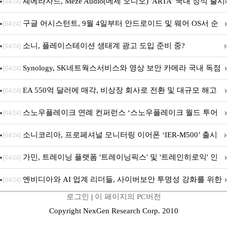
지 담은 ‘헤리티지 에디션 컬렉션’ 공개
셰에라자드, Meze Audio(메제 오디오) 'ARTA' 국내 정식 출시
[04/24]
구글 어시스턴트, 9월 4일부터 안드로이드 및 웨어 OS서 순
[04/24]
차 서비스 종료
소니, 플레이스테이션 생태계 광고 도입 준비 중?
[04/24]
Synology, SK네트웍스서비스와 영상 보안 카메라 국내 독점
[04/24]
판매 파트너십 체결
EA 550억 달러에 매각, 비상장 회사로 전환 및 대규모 해고
[04/24]
전망
스노우플레이크 연례 컨퍼런스 ‘스노우플레이크 월드 투어
[04/24]
서울’ 개최
소니코리아, 프로페셔널 모니터링 이어폰 ‘IER-M500’ 출시
[04/24]
가민, 트레이닝 플랫폼 '트레이닝픽스' 및 '트레인히로익' 인
[04/24]
수로 선수와 코치에 맞춤형 훈련 지원 확대
엔비디아와 AI 업계 리더들, 사이버보안 투명성 강화를 위한
[04/24]
로그인
|
이 페이지의 PC버전
SAFE 가이드라인 제안
Copyright NexGen Research Corp. 2010