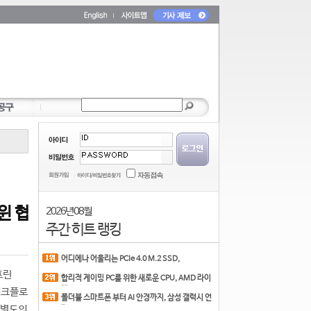
윈 협
2026년 08월
주간 히트 랭킹
어디에나 어울리는 PCIe 4.0 M.2 SSD,
COLORFUL CN700 PR
프린
합리적 게이밍 PC를 위한 새로운 CPU, AMD 라이
젠 7 7700
워크플로
폴더블 스마트폰 부터 AI 안경까지, 삼성 갤럭시 언
 별도의
팩 20