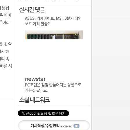
에 통합
실시간 댓글
은 데이
실용적인 실외 거수자 파악용 CCTV, i
것”이라
pTIME C500-Outdoor
다. 알
에서 해
배의 속
 빠른 시
에르메스삼삼
내장 배터리에 완전 무선 지원을 하는
모델도 나오면 괜찮을 것 같기는 합니
다.
소셜 네트워크