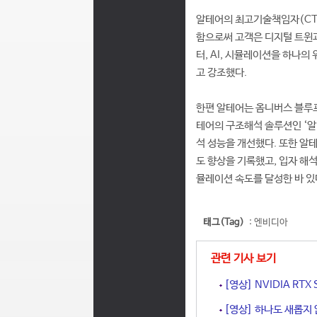
알테어의 최고기술책임자(CTO
함으로써 고객은 디지털 트윈과
터, AI, 시뮬레이션을 하나
고 강조했다.
한편 알테어는 옴니버스 블루프
테어의 구조해석 솔루션인 ‘알테
석 성능을 개선했다. 또한 알
도 향상을 기록했고, 입자 해석
뮬레이션 속도를 달성한 바 있
태그(Tag)
:
엔비디아
관련 기사 보기
[영상] NVIDIA RT
[영상] 하나도 새롭지 