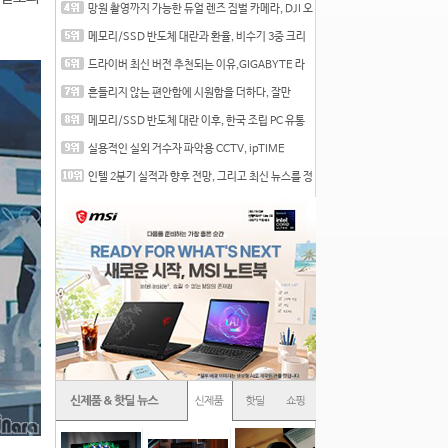
망원 촬영까지 가능한 듀얼 렌즈 짐벌 카메라, DJI 오
즈
메모리/SSD 반도체 대란과 환율, 비수기 3중 크리
를 맞는
드라이버 최신 버전 추천되는 이유,GIGABYTE 라
데온 RX 7
흔들리지 않는 편안함에 시원함을 더하다, 잘만
CNPS12X
메모리/SSD 반도체 대란 이후, 한국 조립 PC 유통
시장은
실용적인 실외 거수자 파악용 CCTV, ipTIME
C500-Outdoor
인텔 2분기 실적과 향후 전망, 그리고 최신 뉴스를 정
리