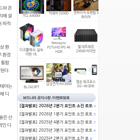
드와 온
젠하이저 모멘텀 5
커세어 3200D
리해 설
TCL A400M
와이어
어 피직
Newsync
상 환
델 네트워킹
P27UHD IPS 4K
다크플래쉬, 실속
Z9500 이더넷
HDR
무 환경
더한 18,
 통합
상된다.
엡손 워크포스
삼성전자 NX3000
알테어는
DS-40 모바
BL2423PT
해 디
[결과발표] 2026년 2분기 포인트 소진 로또
13
[결과발표] 2026년 1분기 포인트 소진 로또
15
술은 산
[결과발표] 2025년 4분기 포인트 소진 로또
17
적인 디
[결과발표] 2025년 3분기 포인트 소진 로또
16
[결과발표] 2025년 2분기 포인트 소진 로
18