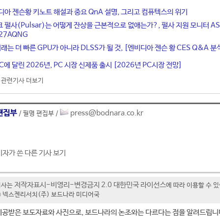
디아 젠슨황 키노트 해설과 중요 QnA 설명, 그리고 컴퓨텍스의 위기
 펄사(Pulsar)는 어떻게 잔상을 근본적으로 없애는가?, 펄사 지원 모니터 AS
XG27AQNG
래는 더 빠른 GPU가 아니라 DLSS가 될 것, [엔비디아 젠슨 황 CES Q&A 분
에 달린 2026년, PC 시장 신제품 출시 [2026년 PC시장 전망]
관련기사 더보기
편집부
press@bodnara.co.kr
/ 필명 편집부 /
기자가 쓴 다른 기사 보기
저작자표시-비영리-변경금지 2.0 대한민국 라이선스
기사는
에 따라 이용할 수 
t ⓒ 넥스젠리서치(주) 보드나라 미디어국
제공받은 보도자료와 사진으로, 보드나라의 논조와는 다르다는 점을 알려드립니