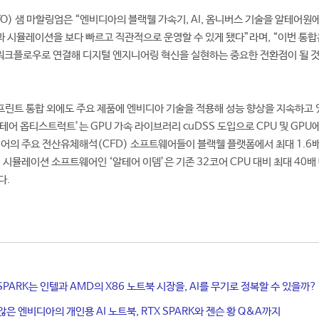
) 샘 마할링엄은 “엔비디아의 블랙웰 가속기, AI, 옴니버스 기술을 알테어원
 시뮬레이션을 보다 빠르고 직관적으로 운영할 수 있게 됐다”라며, “이번 통합
의 워크플로우로 연결해 디지털 엔지니어링 혁신을 실현하는 중요한 전환점이 될 
린트 통합 외에도 주요 제품에 엔비디아 기술을 적용해 성능 향상을 지속하고 있
어 옵티스트럭트’는 GPU 가속 라이브러리 cuDSS 도입으로 CPU 및 GPU
테어의 주요 전산유체해석(CFD) 소프트웨어들이 블랙웰 플랫폼에서 최대 1.6
 시뮬레이션 소프트웨어인 ‘알테어 이뎀’은 기존 32코어 CPU 대비 최대 40배
다.
X SPARK는 인텔과 AMD의 X86 노트북 시장을, AI를 무기로 정복할 수 있을까?
않은 엔비디아의 개인용 AI 노트북, RTX SPARK와 젠슨 황 Q&A까지