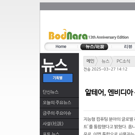
뉴스
메인
뉴스
PC소식
전송 2025-03-27 14:12
알테어, 엔비디아
단신뉴스
오늘의 주요뉴스
금주의 주요이슈
지능형 컴퓨팅 분야의 글로벌 
사설(社說)
트’를 통합했다고 밝혔다. 옴
포토 뉴스
우로, 이번 통합으로 사용자는