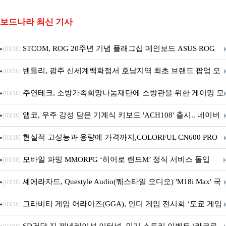
보드나라 최신 기사
STCOM, ROG 20주년 기념 플래그십 메인보드 ASUS ROG
[03/18]
Crosshair X870E EDITION 20 국내 출시 예정
벤틀리, 광주 신세계백화점서 호남지역 최초 브랜드 팝업 오
[03/18]
픈
주연테크, 소방가족희망나눔재단에 소방관을 위한 게이밍 모
[03/18]
니터·스마트 펫 침대 기부
앱코, 우주 감성 담은 기계식 키보드 'ACH108' 출시.. 네이버
[03/18]
브랜드데이 기획전 진행
현실적 고성능과 용량에 가격까지,COLORFUL CN600 PRO
[03/18]
M.2 NVMe 디앤디컴 1TB
모바일 파밍 MMORPG ‘히어로 랜드M’ 정식 서비스 돌입
[03/18]
셰에라자드, Questyle Audio(퀘스타일 오디오) 'M18i Max' 국
[03/18]
내 정식 출시
그라비티 게임 어라이즈(GGA), 인디 게임 전시회 ‘도쿄 게임
[03/18]
던전 13’ 참가!