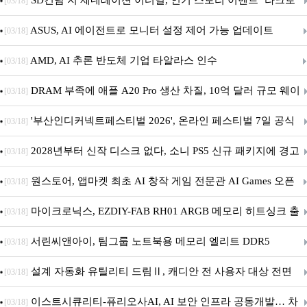
SD건담 지 제네레이션 이터널, 인기 스토리 이벤트 ‘라크로
[03/18]
아의 용사’ 재개최 및 풍성한 기념 이벤트 실시!
ASUS, AI 에이전트로 모니터 설정 제어 가능 업데이트
[03/18]
AMD, AI 추론 반도체 기업 타알라스 인수
[03/18]
DRAM 부족에 애플 A20 Pro 생산 차질, 10억 달러 규모 웨이
[03/18]
퍼 대기
'부산인디커넥트페스티벌 2026', 온라인 페스티벌 7일 공식
[03/18]
개막... 22일간 진행
2028년부터 신작 디스크 없다, 소니 PS5 신규 패키지에 경고
[03/18]
문 추가
원스토어, 앱마켓 최초 AI 창작 게임 전문관 AI Games 오픈
[03/18]
마이크로닉스, EZDIY-FAB RH01 ARGB 메모리 히트싱크 출
[03/18]
시
서린씨앤아이, 팀그룹 노트북용 메모리 엘리트 DDR5
[03/18]
5600MHz 16GB 출시
설계 자동화 유틸리티 드림Ⅱ, 캐디안 전 사용자 대상 전면
[03/18]
무상 배포
이스트시큐리티-퓨리오사AI, AI 보안 인프라 공동개발… 차
[03/18]