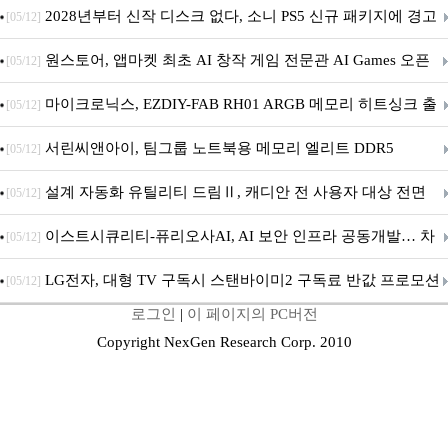
개막... 22일간 진행
2028년부터 신작 디스크 없다, 소니 PS5 신규 패키지에 경고
[05/12]
문 추가
원스토어, 앱마켓 최초 AI 창작 게임 전문관 AI Games 오픈
[05/12]
마이크로닉스, EZDIY-FAB RH01 ARGB 메모리 히트싱크 출
[05/12]
시
서린씨앤아이, 팀그룹 노트북용 메모리 엘리트 DDR5
[05/12]
5600MHz 16GB 출시
설계 자동화 유틸리티 드림Ⅱ, 캐디안 전 사용자 대상 전면
[05/12]
무상 배포
이스트시큐리티-퓨리오사AI, AI 보안 인프라 공동개발… 차
[05/12]
세대 AI 보안 플랫폼 구축
LG전자, 대형 TV 구독시 스탠바이미2 구독료 반값 프로모션
[05/12]
로그인
|
이 페이지의 PC버전
Copyright NexGen Research Corp. 2010