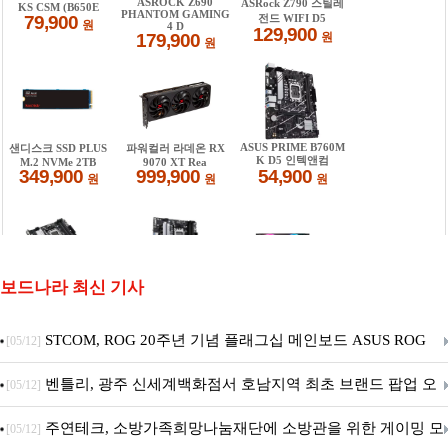
보드나라 최신 기사
STCOM, ROG 20주년 기념 플래그십 메인보드 ASUS ROG
[05/12]
Crosshair X870E EDITION 20 국내 출시 예정
벤틀리, 광주 신세계백화점서 호남지역 최초 브랜드 팝업 오
[05/12]
픈
주연테크, 소방가족희망나눔재단에 소방관을 위한 게이밍 모
[05/12]