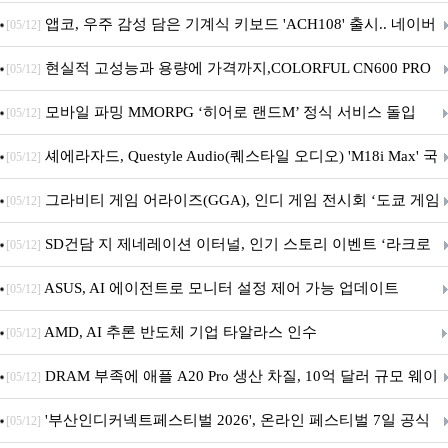
니터·스마트 펫 침대 기부
앱코, 우주 감성 담은 기계식 키보드 'ACH108' 출시.. 네이버
[05/12]
브랜드데이 기획전 진행
현실적 고성능과 용량에 가격까지,COLORFUL CN600 PRO
[05/12]
M.2 NVMe 디앤디컴 1TB
모바일 파밍 MMORPG ‘히어로 랜드M’ 정식 서비스 돌입
[05/12]
셰에라자드, Questyle Audio(퀘스타일 오디오) 'M18i Max' 국
[05/12]
내 정식 출시
그라비티 게임 어라이즈(GGA), 인디 게임 전시회 ‘도쿄 게임
[05/12]
던전 13’ 참가!
SD건담 지 제네레이션 이터널, 인기 스토리 이벤트 ‘라크로
[05/12]
아의 용사’ 재개최 및 풍성한 기념 이벤트 실시!
ASUS, AI 에이전트로 모니터 설정 제어 가능 업데이트
[05/12]
AMD, AI 추론 반도체 기업 타알라스 인수
[05/12]
DRAM 부족에 애플 A20 Pro 생산 차질, 10억 달러 규모 웨이
[05/12]
퍼 대기
'부산인디커넥트페스티벌 2026', 온라인 페스티벌 7일 공식
[05/12]